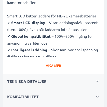
kameror och fler.
Smart LCD batteriladdare för NB-7L kamerabatterier
✔
Smart LCD-display
– Visar laddningsnivå i procent
(t.ex. 100%), även när laddaren inte är ansluten
✔
Global kompatibilitet
– 100V–250V ingång för
användning världen över
✔
Intelligent laddning
– Skonsam, variabel spänning
förlänger batteriets livslängd
✔
Certifierad säkerhet
– CE- och RoHS-godkänd med
VISA MER
skydd mot överladdning, överhettning och
kortslutning
TEKNISKA DETALJER
Kompakt & resevänlig
KOMPATIBILITET
✔
Kompakt & lätt
– Perfekt storlek för kameraväskan
✔
Hållbara material
– Flexibel, brytsäker