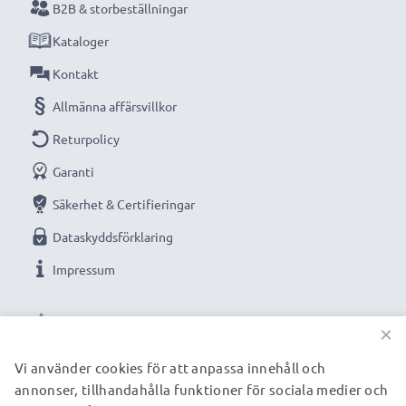
B2B & storbeställningar
Kataloger
Kontakt
Allmänna affärsvillkor
Returpolicy
Garanti
Säkerhet & Certifieringar
Dataskyddsförklaring
Impressum
VÅRA BETALNINGSALTERNATIV
×
Vi använder cookies för att anpassa innehåll och
annonser, tillhandahålla funktioner för sociala medier och
VÅRA FRAKTPARTNERS