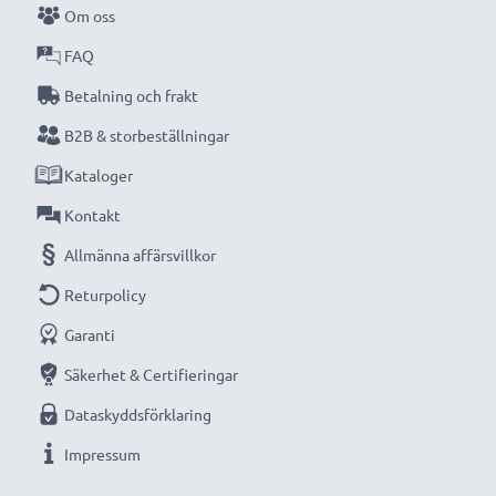
Om oss
Missa aldrig ett ögonblick med denna smarta,
kompakta LCD-batteriladdare från CELLONIC.
FAQ
Beställ nu med snabb leverans och 3 års garanti!
Betalning och frakt
B2B & storbeställningar
Kataloger
Kontakt
Allmänna affärsvillkor
Returpolicy
Garanti
Säkerhet & Certifieringar
Dataskyddsförklaring
Impressum