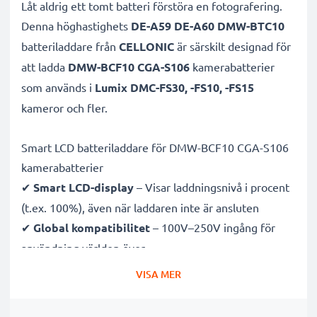
Låt aldrig ett tomt batteri förstöra en fotografering.
Denna höghastighets
DE-A59 DE-A60 DMW-BTC10
batteriladdare från
CELLONIC
är särskilt designad för
att ladda
DMW-BCF10 CGA-S106
kamerabatterier
som används i
Lumix DMC-FS30, -FS10, -FS15
kameror och fler.
Smart LCD batteriladdare för DMW-BCF10 CGA-S106
kamerabatterier
✔
Smart LCD-display
– Visar laddningsnivå i procent
(t.ex. 100%), även när laddaren inte är ansluten
✔
Global kompatibilitet
– 100V–250V ingång för
användning världen över
✔
Intelligent laddning
– Skonsam, variabel spänning
VISA MER
förlänger batteriets livslängd
✔
Certifierad säkerhet
– CE- och RoHS-godkänd med