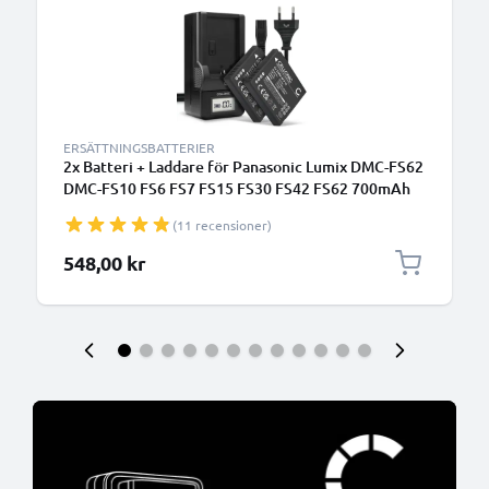
ERSÄTTNINGSBATTERIER
2x Batteri + Laddare för Panasonic Lumix DMC-FS62
DMC-FS10 FS6 FS7 FS15 FS30 FS42 FS62 700mAh
från CELLONIC
(11 recensioner)
548,00 kr