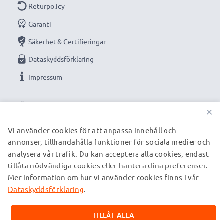
Returpolicy
Anslutning 1: Micro USB
Garanti
Utgångsspänning / Output Volt: 5V
Säkerhet & Certifieringar
Dataskyddsförklaring
Strömstyrka / Output ampere: 2A / 2000mA
Impressum
Kabellängd: 1m
VÅRA BETALNINGSALTERNATIV
★ 3 års garanti ★
×
Vi på subtel tror på våra produkter. Därför ger vi dig
Vi använder cookies för att anpassa innehåll och
36 månaders garanti!
annonser, tillhandahålla funktioner för sociala medier och
VÅRA FRAKTPARTNERS
analysera vår trafik. Du kan acceptera alla cookies, endast
tillåta nödvändiga cookies eller hantera dina preferenser.
Mer information om hur vi använder cookies finns i vår
© subtel.se 2026
Alla priser är inklusive moms och exklusive fraktkostnader.
Dataskyddsförklaring
.
Observera att alla varumärken som nämns är registrerade
varumärken tillhörande deras ägare och anges på våra
TILLÅT ALLA
webbsidor enbart för att ge information om våra produkter.