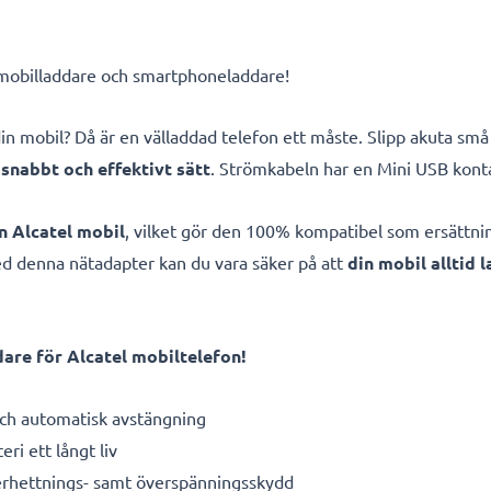
/ mobilladdare och smartphoneladdare!
å din mobil? Då är en välladdad telefon ett måste. Slipp akuta 
snabbt och effektivt sätt
. Strömkabeln har en Mini USB konta
n Alcatel mobil
, vilket gör den 100% kompatibel som ersättni
Med denna nätadapter kan du vara säker på att
din mobil alltid 
are för Alcatel mobiltelefon!
h automatisk avstängning
eri ett långt liv
erhettnings- samt överspänningsskydd