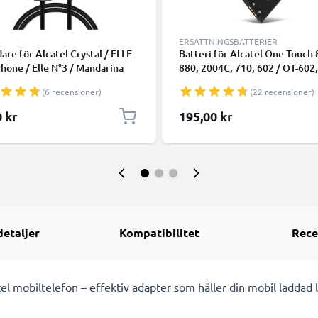
ERSÄTTNINGSBATTERIER
dare för Alcatel Crystal / ELLE
Batteri för Alcatel One Touch 
one / Elle N°3 / Mandarina
880, 2004C, 710, 602 / OT-602,
/ Mandarina Duck MOON
806 / OT-806, CAB3120000C1,
(6 recensioner)
(22 recensioner)
telefon med snabb 5V 1A /
CAB3122001C1, CAB3120000
A laddning och 1.5m USB-
800mAh från CELLONIC
0 kr
195,00 kr
/ laddsladd för smartphone,
detaljer
Kompatibilitet
Rece
el mobiltelefon – effektiv adapter som håller din mobil laddad 