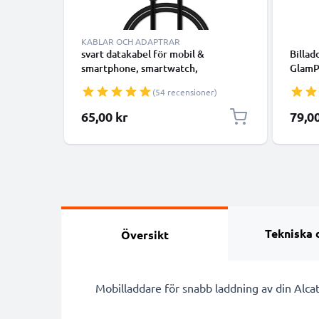
KABLAR OCH ADAPTRAR
svart datakabel för mobil &
Billad
smartphone, smartwatch,
GlamPh
surfplattor, högtalare, GPS eller
Duck 
(54 recensioner)
hörlurar - 1m 1A för snabb
mobil
överföring - PVC USB-sladd
1000m
65,00 kr
79,0
kabel 
mobil
Tekniska 
Översikt
Mobilladdare för snabb laddning av din Alcat