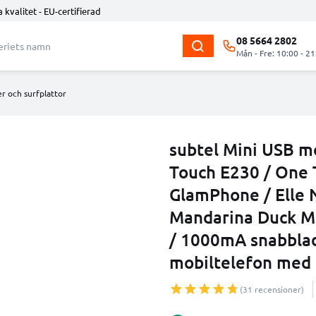
 kvalitet - EU-certifierad
08 5664 2802
Mån - Fre: 10:00 - 21
r och surfplattor
subtel Mini USB mo
Touch E230 / One T
GlamPhone / Elle 
Mandarina Duck M
/ 1000mA snabblad
mobiltelefon med 
(31 recensioner)