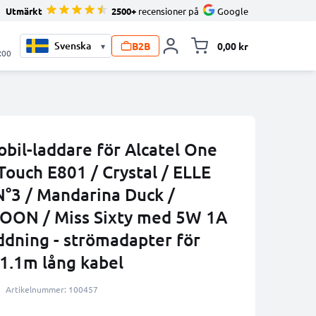
Utmärkt
2500+
recensioner på
Google
B2B
0,00 kr
▾
Toggle minicart, V
:00
bil-laddare för Alcatel One
ouch E801 / Crystal / ELLE
N°3 / Mandarina Duck /
OON / Miss Sixty med 5W 1A
dning - strömadapter för
1.1m lång kabel
Artikelnummer: 100457