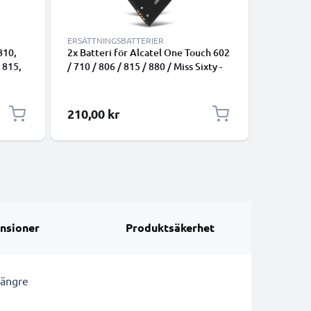
ERSÄTTNINGSBATTERIER
ERSÄTTNI
810,
2x Batteri för Alcatel One Touch 602
CELLONI
 815,
/ 710 / 806 / 815 / 880 / Miss Sixty -
CAB31L0
BY42, CAB3120000C1 (800mAh)
mobilbat
C3
891 / On
3.3V, 90
210,00 kr
215,00
med lång
nsioner
Produktsäkerhet
längre