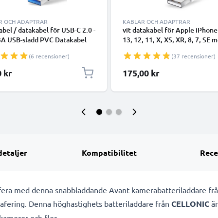
R OCH ADAPTRAR
KABLAR OCH ADAPTRAR
bel / datakabel för USB-C 2.0 -
vit datakabel för Apple iPhone
3A USB-sladd PVC Datakabel
13, 12, 11, X, XS, XR, 8, 7, SE 
- USB-C tlll USB-A kabel
smartphone - 1m för snabb
(6 recensioner)
(37 recensioner)
överföring - USB-sladd
0 kr
175,00 kr
detaljer
Kompatibilitet
Rece
rafera med denna snabbladdande Avant kamerabatteriladdare fr
grafering. Denna höghastighets
batteriladdare från
CELLONIC
är
kameror och fler.