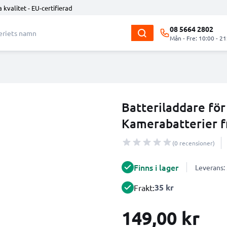
 kvalitet - EU-certifierad
08 5664 2802
Mån - Fre: 10:00 - 21
Batteriladdare för
Kamerabatterier 
(0 recensioner)
Finns i lager
Leverans:
35 kr
Frakt:
149,00 kr