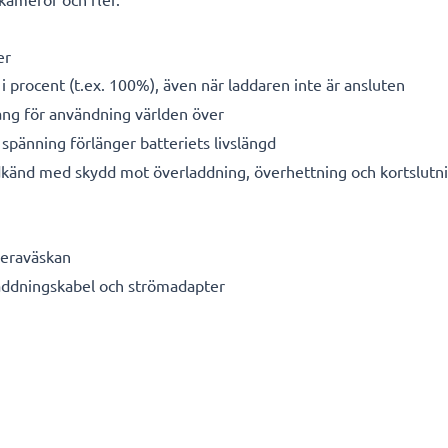
er
i procent (t.ex. 100%), även när laddaren inte är ansluten
g för användning världen över
spänning förlänger batteriets livslängd
känd med skydd mot överladdning, överhettning och kortslutn
meraväskan
laddningskabel och strömadapter