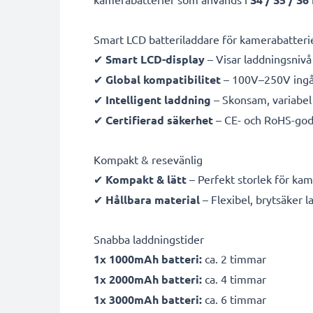
Smart LCD batteriladdare för kamerabatteri
✔
Smart LCD-display
– Visar laddningsnivå 
✔
Global kompatibilitet
– 100V–250V ingån
✔
Intelligent laddning
– Skonsam, variabel 
✔
Certifierad säkerhet
– CE- och RoHS-god
Kompakt & resevänlig
✔
Kompakt & lätt
– Perfekt storlek för ka
✔
Hållbara material
– Flexibel, brytsäker 
Snabba laddningstider
1x 1000mAh batteri:
ca. 2 timmar
1x 2000mAh batteri:
ca. 4 timmar
1x 3000mAh batteri:
ca. 6 timmar