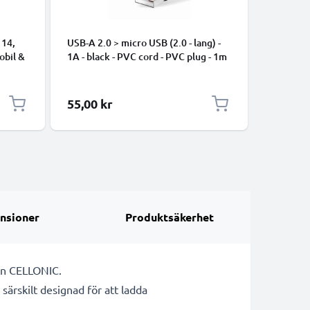
 14,
USB-A 2.0 > micro USB (2.0 - lang) -
data-kabe
mobil &
1A - black - PVC cord - PVC plug - 1m
iPhone 17
Pro Max, 
Samsung 
Google Pi
55,00 kr
35,00 k
XL Xiaom
Pro+, No
13 - 1m 
nsioner
Produktsäkerhet
ån CELLONIC.
 särskilt designad för att ladda