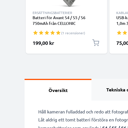
ERSÄTTNINGSBATTERIER
KABLA
Batteri för Avant S4 / S5 / S6
USB-ka
750mAh från CELLONIC
1,0m 
svart 
(1 recensioner)
199,00 kr
75,0
Tekniska 
Översikt
Håll kameran fulladdad och redo att fotog
Låt aldrig ett tomt batteri förstöra en foto
kamerabatterier som används i
S4 / S5 / S6