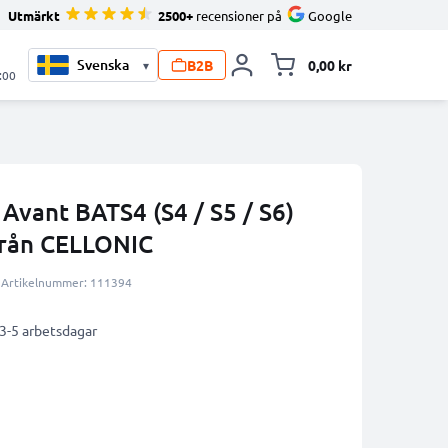
Utmärkt
2500+
recensioner på
Google
B2B
0,00 kr
▾
Toggle minicart, V
:00
 Avant BATS4 (S4 / S5 / S6)
från CELLONIC
Artikelnummer: 111394
 3-5 arbetsdagar