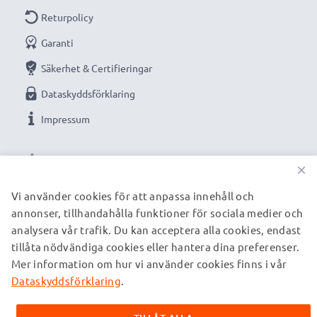
Returpolicy
Garanti
Säkerhet & Certifieringar
Dataskyddsförklaring
Impressum
VÅRA BETALNINGSALTERNATIV
×
Vi använder cookies för att anpassa innehåll och
annonser, tillhandahålla funktioner för sociala medier och
VÅRA FRAKTPARTNERS
analysera vår trafik. Du kan acceptera alla cookies, endast
tillåta nödvändiga cookies eller hantera dina preferenser.
Mer information om hur vi använder cookies finns i vår
© subtel.se 2026
Alla priser är inklusive moms och exklusive fraktkostnader.
Dataskyddsförklaring
.
Observera att alla varumärken som nämns är registrerade
varumärken tillhörande deras ägare och anges på våra