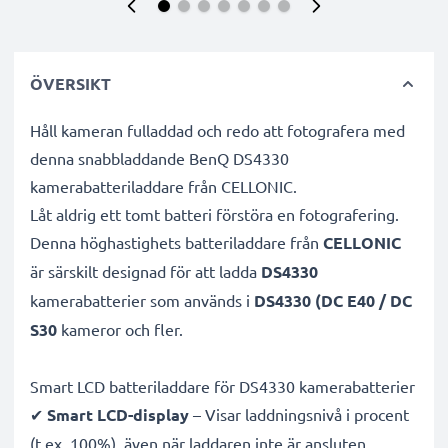
ÖVERSIKT
Håll kameran fulladdad och redo att fotografera med
denna snabbladdande BenQ DS4330
kamerabatteriladdare från CELLONIC.
Låt aldrig ett tomt batteri förstöra en fotografering.
Denna höghastighets
batteriladdare från
CELLONIC
är särskilt designad för att ladda
DS4330
kamerabatterier som används i
DS4330 (DC E40 / DC
S30
kameror och fler.
Smart LCD batteriladdare för DS4330 kamerabatterier
✔
Smart LCD-display
– Visar laddningsnivå i procent
(t.ex. 100%), även när laddaren inte är ansluten