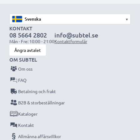
1x 2000mAh batteri:
ca. 4 timmar
1x 3000mAh batteri:
ca. 6 timmar
▾
OBS:
För bästa prestanda och livslängd, ladda
KONTAKT
08 5664 2802
info@subtel.se
batterierna fullt innan första användning.
Mån - Fre: 10:00 - 21:00
Kontaktformulär
Ångra avtalet
Missa aldrig ett ögonblick med denna smarta,
OM SUBTEL
kompakta LCD-batteriladdare från CELLONIC.
Om oss
Beställ nu med snabb leverans och 3 års garanti!
FAQ
Betalning och frakt
B2B & storbeställningar
Kataloger
Kontakt
Allmänna affärsvillkor