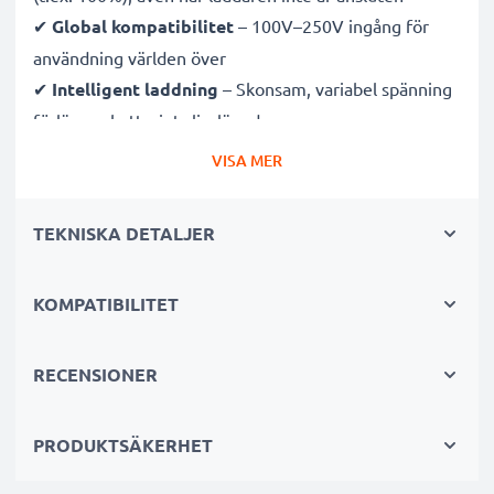
✔
Global kompatibilitet
– 100V–250V ingång för
användning världen över
✔
Intelligent laddning
– Skonsam, variabel spänning
förlänger batteriets livslängd
✔
Certifierad säkerhet
– CE- och RoHS-godkänd med
VISA MER
skydd mot överladdning, överhettning och
kortslutning
TEKNISKA DETALJER
Kompakt & resevänlig
KOMPATIBILITET
✔
Kompakt & lätt
– Perfekt storlek för kameraväskan
✔
Hållbara material
– Flexibel, brytsäker
laddningskabel och strömadapter
RECENSIONER
Snabba laddningstider
PRODUKTSÄKERHET
1x 1000mAh batteri:
ca. 2 timmar