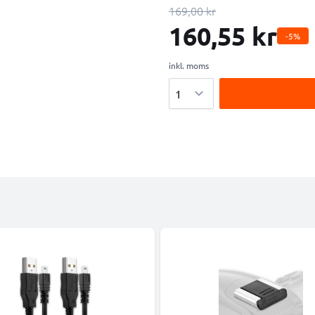
169,00 kr
160,55 kr
-5%
inkl. moms
Antal