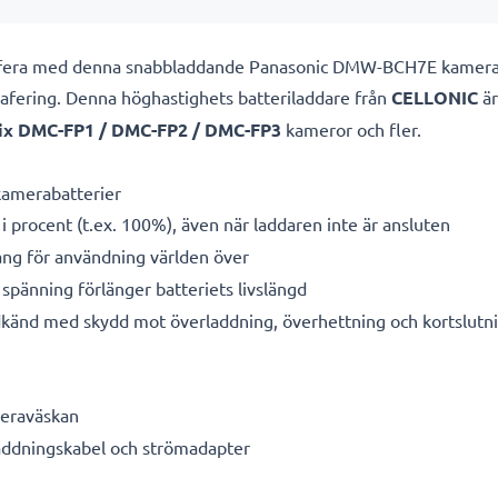
grafera med denna snabbladdande Panasonic DMW-BCH7E kamera
grafering. Denna höghastighets
batteriladdare från
CELLONIC
är
ix DMC-FP1 / DMC-FP2 / DMC-FP3
kameror och fler.
amerabatterier
i procent (t.ex. 100%), även när laddaren inte är ansluten
g för användning världen över
spänning förlänger batteriets livslängd
känd med skydd mot överladdning, överhettning och kortslutn
meraväskan
laddningskabel och strömadapter