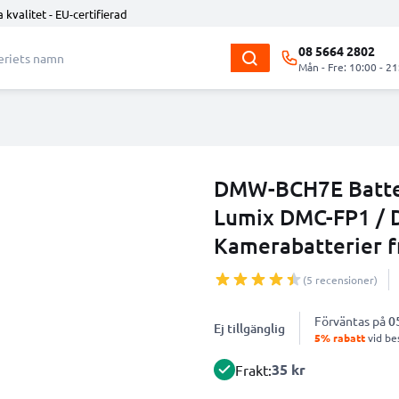
 kvalitet - EU-certifierad
08 5664 2802
Mån - Fre: 10:00 - 21
DMW-BCH7E Batter
Lumix DMC-FP1 / 
Kamerabatterier 
(5 recensioner)
Förväntas på
0
Ej tillgänglig
5% rabatt
vid bes
35 kr
Frakt: