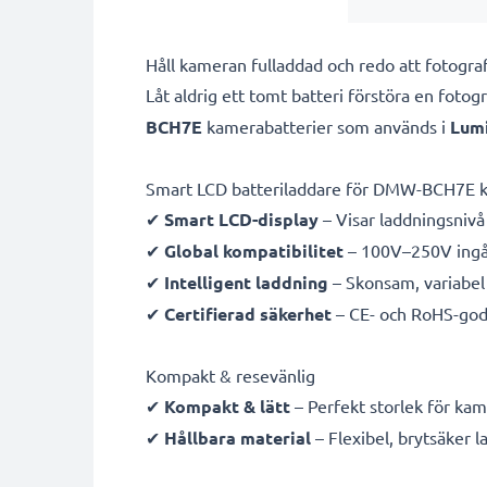
Håll kameran fulladdad och redo att foto
Låt aldrig ett tomt batteri förstöra en foto
BCH7E
kamerabatterier som används i
Lum
Smart LCD batteriladdare för DMW-BCH7E k
✔
Smart LCD-display
– Visar laddningsnivå 
✔
Global kompatibilitet
– 100V–250V ingån
✔
Intelligent laddning
– Skonsam, variabel 
✔
Certifierad säkerhet
– CE- och RoHS-god
Kompakt & resevänlig
✔
Kompakt & lätt
– Perfekt storlek för ka
✔
Hållbara material
– Flexibel, brytsäker 