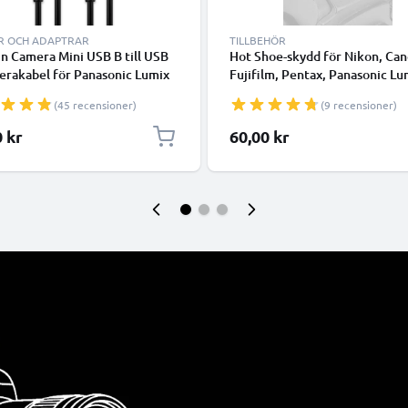
R OCH ADAPTRAR
TILLBEHÖR
in Camera Mini USB B till USB
Hot Shoe-skydd för Nikon, Can
erakabel för Panasonic Lumix
Fujifilm, Pentax, Panasonic Lu
100 FZ1000 GH4 S1 FZ150
Leica från CELLONIC
(45 recensioner)
(9 recensioner)
 GF1 G7 GF6 GX1 GM1 LX5
X7 GM5 1A snabbladdande
0 kr
60,00 kr
abel K1HA08AD0001 -0002,
8CD0007 -0013, svart, PVC,
från CELLONIC