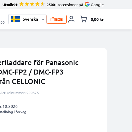
Utmärkt
2500+
recensioner på
Google
B2B
0,00 kr
▾
Toggle minicart, V
:00
iladdare för Panasonic
DMC-FP2 / DMC-FP3
från CELLONIC
Artikelnummer: 900375
5.10.2026
tällning i förväg