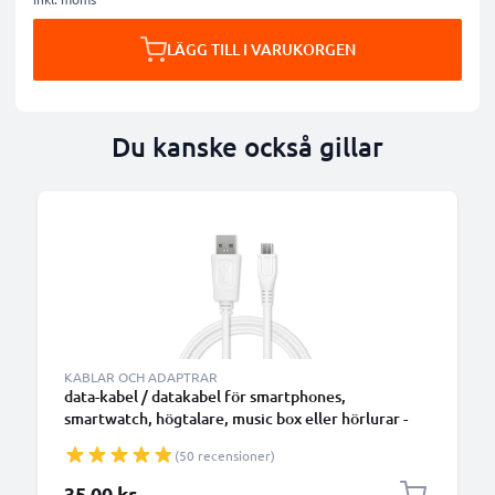
LÄGG TILL I VARUKORGEN
Du kanske också gillar
B
KABLAR OCH ADAPTRAR
data-kabel / datakabel för smartphones,
smartwatch, högtalare, music box eller hörlurar -
1m 1A överföringssladd PVC Datakabel vit
(50 recensioner)
35,00 kr