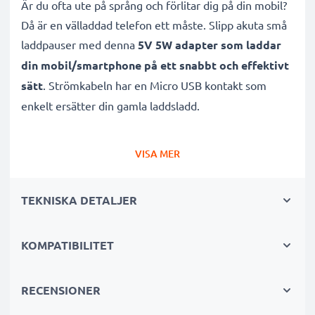
Är du ofta ute på språng och förlitar dig på din mobil?
Då är en välladdad telefon ett måste. Slipp akuta små
laddpauser med denna
5V 5W adapter som laddar
din mobil/smartphone på ett snabbt och effektivt
sätt
. Strömkabeln har en Micro USB kontakt som
enkelt ersätter din gamla laddsladd.
Mobilladdaren är
specifikt designad för din Doro
VISA MER
mobil
, vilket gör den 100% kompatibel som
ersättning till din 8035, 8031, 7080, 7060, 7010
TEKNISKA DETALJER
batteriladdare för mobiltelefon. Med denna
nätadapter kan du vara säker på att
din mobil alltid
KOMPATIBILITET
laddas på ett optimalt vis
, så att du kan fokusera på
något annat istället.
RECENSIONER
Många fördelar med denna effektiva laddare för