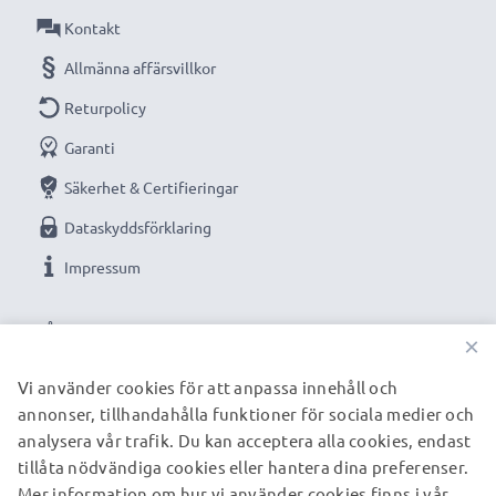
Kontakt
Anslutning 1: Micro USB
Allmänna affärsvillkor
Returpolicy
Utgångsspänning / Output Volt: 5V
Garanti
Strömstyrka / Output ampere: 1A / 1000mA
Säkerhet & Certifieringar
Dataskyddsförklaring
Kabellängd: 1.1m
Impressum
VÅRA BETALNINGSALTERNATIV
Kvalitetsladdare från subtel som erbjuder maximal
×
kraft för alla vardagens uppgifter.
Vi använder cookies för att anpassa innehåll och
annonser, tillhandahålla funktioner för sociala medier och
VÅRA FRAKTPARTNERS
analysera vår trafik. Du kan acceptera alla cookies, endast
★ 3 års garanti ★
tillåta nödvändiga cookies eller hantera dina preferenser.
Vi grundades år 2004 och är en internationell
Mer information om hur vi använder cookies finns i vår
© subtel.se 2026