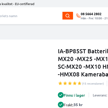
 kvalitet - EU-certifierad
08 5664 2802
Mån - Fre: 10:00 - 21
IA-BP85ST Batteri
MX20 -MX25 -MX10
SC-MX20 -MX10 
-HMX08 Kamerabat
(15 recensioner)
Finns i lager
Leverans:
35 kr
Frakt: