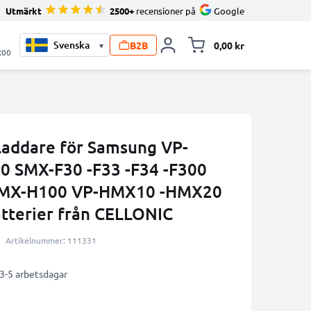
Utmärkt
2500+
recensioner på
Google
B2B
0,00 kr
▾
Toggle minicart, V
:00
laddare för Samsung VP-
 SMX-F30 -F33 -F34 -F300
HMX-H100 VP-HMX10 -HMX20
terier från CELLONIC
Artikelnummer: 111331
 3-5 arbetsdagar