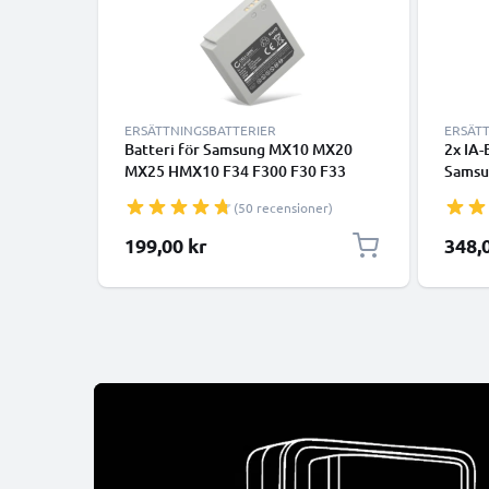
ERSÄTTNINGSBATTERIER
ERSÄT
Batteri för Samsung MX10 MX20
2x IA-
MX25 HMX10 F34 F300 F30 F33
Samsu
H100, BP85ST BP85NF 850mAh från
SMX-F
(50 recensioner)
CELLONIC
MX10 
-HMX0
199,00 kr
348,
ersätt
batter