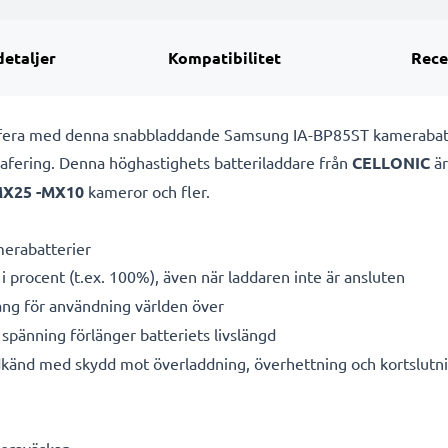
detaljer
Kompatibilitet
Rece
rafera med denna snabbladdande Samsung IA-BP85ST kamerabat
grafering. Denna höghastighets
batteriladdare från
CELLONIC
är
MX25 -MX10
kameror och fler.
merabatterier
i procent (t.ex. 100%), även när laddaren inte är ansluten
g för användning världen över
spänning förlänger batteriets livslängd
känd med skydd mot överladdning, överhettning och kortslutn
meraväskan