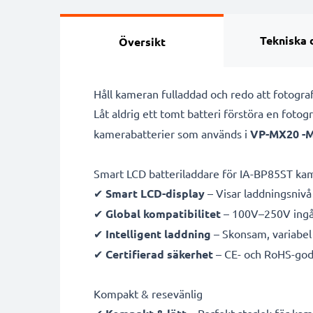
Tekniska 
Översikt
Håll kameran fulladdad och redo att fotog
Låt aldrig ett tomt batteri förstöra en foto
kamerabatterier som används i
VP-MX20 -
Smart LCD batteriladdare för IA-BP85ST ka
✔
Smart LCD-display
– Visar laddningsnivå 
✔
Global kompatibilitet
– 100V–250V ingån
✔
Intelligent laddning
– Skonsam, variabel 
✔
Certifierad säkerhet
– CE- och RoHS-god
Kompakt & resevänlig
✔
– Perfekt storlek för ka