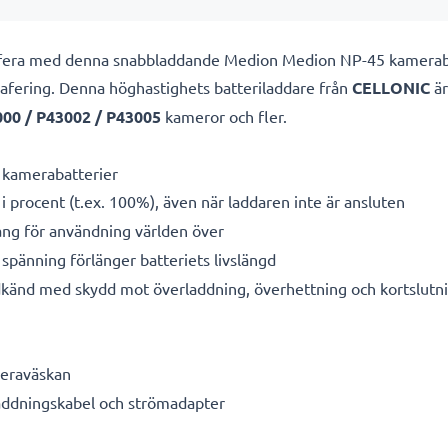
rafera med denna snabbladdande Medion Medion NP-45 kamerab
grafering. Denna höghastighets
batteriladdare från
CELLONIC
är
000 / P43002 / P43005
kameror och fler.
 kamerabatterier
i procent (t.ex. 100%), även när laddaren inte är ansluten
g för användning världen över
spänning förlänger batteriets livslängd
känd med skydd mot överladdning, överhettning och kortslutn
meraväskan
laddningskabel och strömadapter