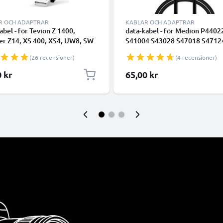
R OCH ADAPTRAR
KABLAR OCH ADAPTRAR
abel - för Tevion Z 1400,
data-kabel - för Medion P4402
er Z14, XS 400, XS4, UW8, SW
S41004 S43028 S47018 S4712
per Slim XS-9, -10, Maginon
X44038 kamera - 1m 1A PVC
(26 recensioner)
(4 recensioner)
n Sports HD1 kamera - 1.5m
Datakabel svart
atakabel svart
0 kr
65,00 kr