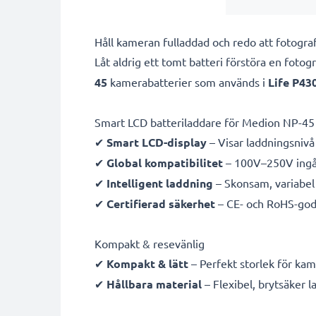
Håll kameran fulladdad och redo att fotog
Låt aldrig ett tomt batteri förstöra en foto
45
kamerabatterier som används i
Life P43
Smart LCD batteriladdare för Medion NP-45
✔
Smart LCD-display
– Visar laddningsnivå 
✔
Global kompatibilitet
– 100V–250V ingån
✔
Intelligent laddning
– Skonsam, variabel 
✔
Certifierad säkerhet
– CE- och RoHS-god
Kompakt & resevänlig
✔
Kompakt & lätt
– Perfekt storlek för ka
✔
Hållbara material
– Flexibel, brytsäker 