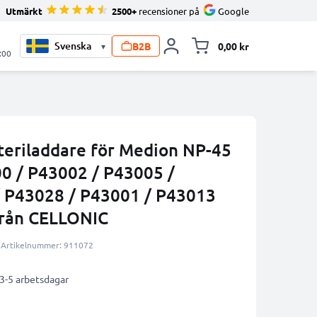
Utmärkt
2500+
recensioner på
Google
B2B
0,00 kr
▾
Toggle minicart, V
:00
eriladdare för Medion NP-45
0 / P43002 / P43005 /
 P43028 / P43001 / P43013
från CELLONIC
Artikelnummer: 911072
 3-5 arbetsdagar