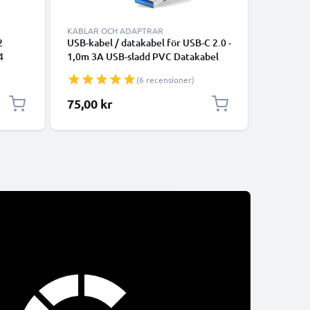
KABLAR OCH ADAPTRAR
KABLAR 
2
USB-kabel / datakabel för USB-C 2.0 -
vit datak
4
1,0m 3A USB-sladd PVC Datakabel
13, 12, 1
svart - USB-C tlll USB-A kabel
smartpho
(6 recensioner)
överföri
75,00 kr
175,00