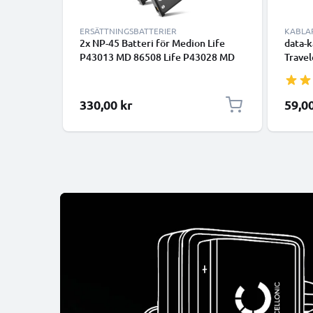
ERSÄTTNINGSBATTERIER
KABLA
2x NP-45 Batteri för Medion Life
data-k
P43013 MD 86508 Life P43028 MD
Travel
86308 Life P43005 Life P43008,
12, Su
700mAh Kamera-ersättningsbatteri
Actio
med lång batteritid
PVC D
330,00 kr
59,0