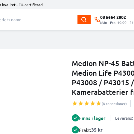
 kvalitet - EU-certifierad
08 5664 2802
Mån - Fre: 10:00 - 21
Medion NP-45 Batt
Medion Life P4300
P43008 / P43015 /
Kamerabatterier 
(8 recensioner)
Finns i lager
Leverans:
35 kr
Frakt: