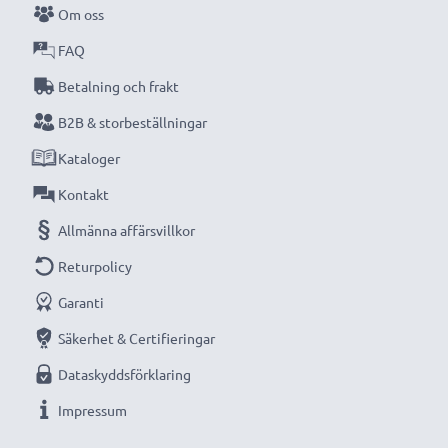
Om oss
kompakta LCD-batteriladdare från CELLONIC.
FAQ
Beställ nu med snabb leverans och 3 års garanti!
Betalning och frakt
B2B & storbeställningar
Kataloger
Kontakt
Allmänna affärsvillkor
Returpolicy
Garanti
Säkerhet & Certifieringar
Dataskyddsförklaring
Impressum