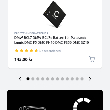
ERSÄTTNINGSBATTERIER
DMW-BCL7 DMW-BCL7e Batteri för Panasonic
Lumix DMC-F5 DMC-FH10 DMC-FS50 DMC-SZ10
DMC-SZ3 DMC-SZ8 DMC-SZ9 DMC-XS1 DMC-XS3,
(27 recensioner)
600mAh Kamera-ersättningsbatteri med lång
batteritid
145,00 kr