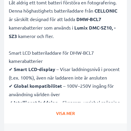
Låt aldrig ett tomt batteri förstöra en fotografering.
Denna höghastighets
batteriladdare från
CELLONIC
är särskilt designad för att ladda
DMW-BCL7
kamerabatterier som används i
Lumix DMC-SZ10, -
SZ3
kameror och fler.
Smart LCD batteriladdare för DMW-BCL7
kamerabatterier
✔
Smart LCD-display
– Visar laddningsnivå i procent
(t.ex. 100%), även när laddaren inte är ansluten
✔
Global kompatibilitet
– 100V–250V ingång för
användning världen över
✔
Intelligent laddning
– Skonsam, variabel spänning
förlänger batteriets livslängd
VISA MER
✔
Certifierad säkerhet
– CE- och RoHS-godkänd med
skydd mot överladdning, överhettning och