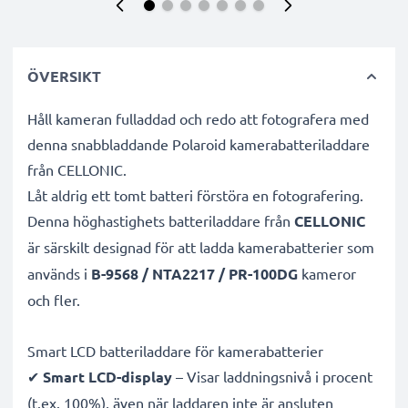
ÖVERSIKT
Håll kameran fulladdad och redo att fotografera med
denna snabbladdande Polaroid kamerabatteriladdare
från CELLONIC.
Låt aldrig ett tomt batteri förstöra en fotografering.
Denna höghastighets
batteriladdare från
CELLONIC
är särskilt designad för att ladda
kamerabatterier som
används i
B-9568 / NTA2217 / PR-100DG
kameror
och fler.
Smart LCD batteriladdare för kamerabatterier
✔
Smart LCD-display
– Visar laddningsnivå i procent
(t.ex. 100%), även när laddaren inte är ansluten