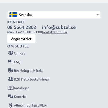
1x 2000mAh batteri:
ca. 4 timmar
1x 3000mAh batteri:
ca. 6 timmar
▾
OBS:
För bästa prestanda och livslängd, ladda
KONTAKT
08 5664 2802
info@subtel.se
batterierna fullt innan första användning.
Mån - Fre: 10:00 - 21:00
Kontaktformulär
Ångra avtalet
Missa aldrig ett ögonblick med denna smarta,
OM SUBTEL
kompakta LCD-batteriladdare från CELLONIC.
Om oss
Beställ nu med snabb leverans och 3 års garanti!
FAQ
Betalning och frakt
B2B & storbeställningar
Kataloger
Kontakt
Allmänna affärsvillkor