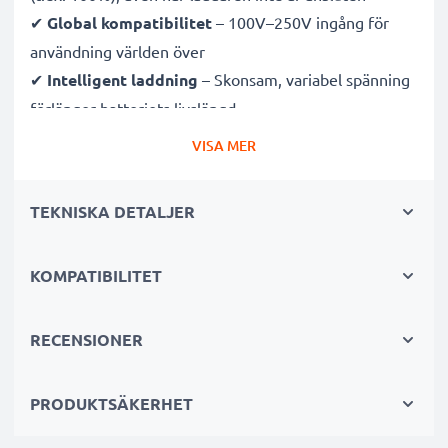
✔
Global kompatibilitet
– 100V–250V ingång för
användning världen över
✔
Intelligent laddning
– Skonsam, variabel spänning
förlänger batteriets livslängd
✔
Certifierad säkerhet
– CE- och RoHS-godkänd med
VISA MER
skydd mot överladdning, överhettning och
kortslutning
TEKNISKA DETALJER
Kompakt & resevänlig
KOMPATIBILITET
✔
Kompakt & lätt
– Perfekt storlek för kameraväskan
✔
Hållbara material
– Flexibel, brytsäker
laddningskabel och strömadapter
RECENSIONER
Snabba laddningstider
PRODUKTSÄKERHET
1x 1000mAh batteri:
ca. 2 timmar