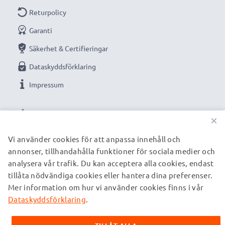
Returpolicy
Garanti
Säkerhet & Certifieringar
Dataskyddsförklaring
Impressum
VÅRA BETALNINGSALTERNATIV
×
Vi använder cookies för att anpassa innehåll och
annonser, tillhandahålla funktioner för sociala medier och
VÅRA FRAKTPARTNERS
analysera vår trafik. Du kan acceptera alla cookies, endast
tillåta nödvändiga cookies eller hantera dina preferenser.
Mer information om hur vi använder cookies finns i vår
© subtel.se 2026
Alla priser är inklusive moms och exklusive fraktkostnader.
Dataskyddsförklaring
.
Observera att alla varumärken som nämns är registrerade
varumärken tillhörande deras ägare och anges på våra