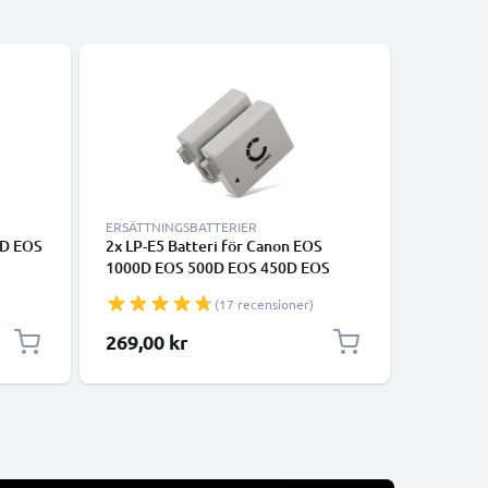
Bästsäljare
ERSÄTTNINGSBATTERIER
KABLAR 
0D EOS
2x LP-E5 Batteri för Canon EOS
data-kabe
1000D EOS 500D EOS 450D EOS
400PCU 
acitet
Rebel XS, 1020mAh Kamera-
2000D 2
(17 recensioner)
a
ersättningsbatteri med lång
Mark II 
batteritid
PowerSh
269,00 kr
65,00 k
kamera -