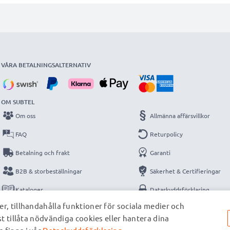
VÅRA BETALNINGSALTERNATIV
OM SUBTEL
Om oss
Allmänna affärsvillkor
FAQ
Returpolicy
Betalning och frakt
Garanti
B2B & storbeställningar
Säkerhet & Certifieringar
Kataloger
Dataskyddsförklaring
r, tillhandahålla funktioner för sociala medier och
Kontakt
Impressum
st tillåta nödvändiga cookies eller hantera dina