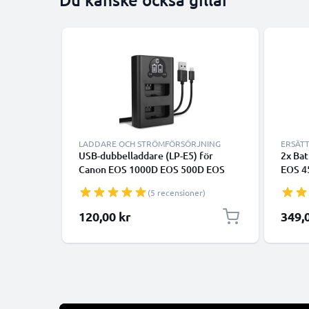
LADDARE OCH STRÖMFÖRSÖRJNING
ERSÄT
USB-dubbelladdare (LP-E5) för
2x Bat
Canon EOS 1000D EOS 500D EOS
EOS 4
450D EOS Rebel XS Rebel XSi Rebel
EOS R
(5 recensioner)
T1i + 1m + USB Kabel från CELLONIC
med h
dubbe
120,00 kr
349,
uppla