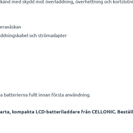
känd med skydd mot överladdning, överhettning och kortslutn
meraväskan
laddningskabel och strömadapter
a batterierna fullt innan första användning.
arta, kompakta LCD-batteriladdare från CELLONIC. Beställ