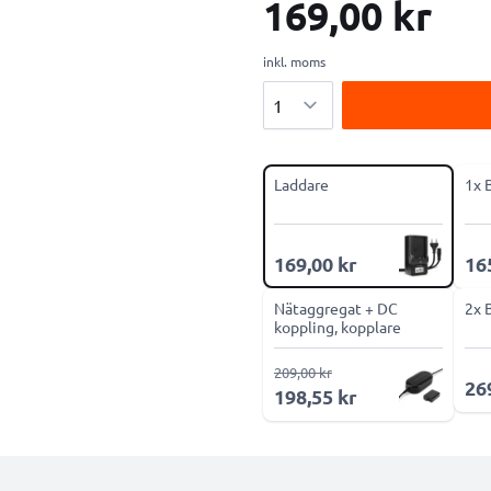
169,00 kr
inkl. moms
Antal
Laddare
1x 
169,00 kr
16
Nätaggregat + DC
2x 
koppling, kopplare
209,00 kr
26
198,55 kr