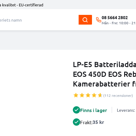
 kvalitet - EU-certifierad
08 5664 2802
Mån - Fre: 10:00 - 21
LP-E5 Batteriladd
EOS 450D EOS Rebe
Kamerabatterier 
(112 recensioner)
Finns i lager
Leverans:
35 kr
Frakt: