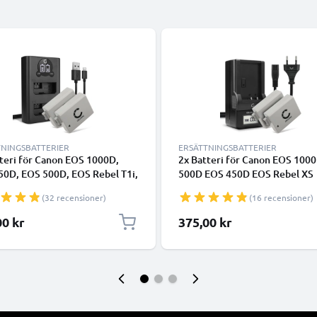
TNINGSBATTERIER
ERSÄTTNINGSBATTERIER
teri för Canon EOS 1000D,
2x Batteri för Canon EOS 100
50D, EOS 500D, EOS Rebel T1i,
500D EOS 450D EOS Rebel XS
ebel XS, EOS Rebel Xsi kamera
kamera med hög 1020mAh kap
(32 recensioner)
(16 recensioner)
ög 1020mAh kapacitet +
+ laddare för uppladdningsbar
lladdare med USB-uttag för
kamerabatterier
00 kr
375,00 kr
ddningsbara kamerabatteri