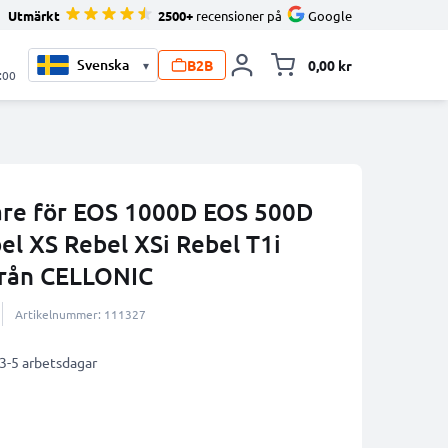
Utmärkt
2500+
recensioner på
Google
B2B
0,00 kr
▾
Toggle minicart, V
:00
are för EOS 1000D EOS 500D
l XS Rebel XSi Rebel T1i
från CELLONIC
Artikelnummer: 111327
 3-5 arbetsdagar