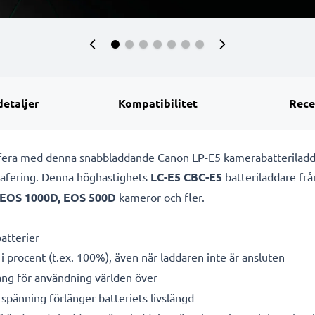
detaljer
Kompatibilitet
Rece
rafera med denna snabbladdande Canon LP-E5 kamerabatterilad
grafering. Denna höghastighets
LC-E5 CBC-E5
batteriladdare fr
EOS 1000D, EOS 500D
kameror och fler.
atterier
i procent (t.ex. 100%), även när laddaren inte är ansluten
g för användning världen över
spänning förlänger batteriets livslängd