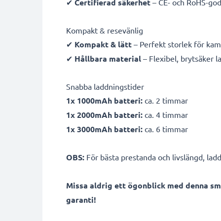
✔
Certifierad säkerhet
– CE- och RoHS-god
Kompakt & resevänlig
✔
Kompakt & lätt
– Perfekt storlek för ka
✔
Hållbara material
– Flexibel, brytsäker 
Snabba laddningstider
1x 1000mAh batteri:
ca. 2 timmar
1x 2000mAh batteri:
ca. 4 timmar
1x 3000mAh batteri:
ca. 6 timmar
OBS:
För bästa prestanda och livslängd, ladd
Missa aldrig ett ögonblick med denna sm
garanti!