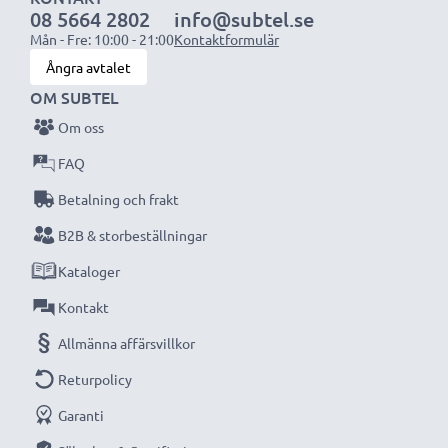
08 5664 2802
info@subtel.se
OBS:
För bästa prestanda och livslängd, ladda
Mån - Fre: 10:00 - 21:00
Kontaktformulär
batterierna fullt innan första användning.
Ångra avtalet
OM SUBTEL
Missa aldrig ett ögonblick med denna smarta,
Om oss
kompakta LCD-batteriladdare från CELLONIC.
FAQ
Beställ nu med snabb leverans och 3 års garanti!
Betalning och frakt
B2B & storbeställningar
Kataloger
Kontakt
Allmänna affärsvillkor
Returpolicy
Garanti