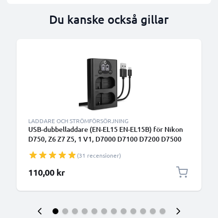
Du kanske också gillar
LADDARE OCH STRÖMFÖRSÖRJNING
USB-dubbelladdare (EN-EL15 EN-EL15B) för Nikon
D750, Z6 Z7 Z5, 1 V1, D7000 D7100 D7200 D7500
D800E D810A D850 D600 D610 + 1m + USB Kabel
(31 recensioner)
från CELLONIC
110,00 kr