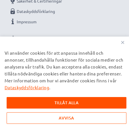
Säkerhet & Certifieringar
Dataskyddsförklaring
Impressum
VÅRA BETALNINGSALTERNATIV
×
Vi använder cookies för att anpassa innehåll och
annonser, tillhandahålla funktioner för sociala medier och
VÅRA FRAKTPARTNERS
analysera vår trafik. Du kan acceptera alla cookies, endast
tillåta nödvändiga cookies eller hantera dina preferenser.
Mer information om hur vi använder cookies finns i vår
© subtel.se 2026
Alla priser är inklusive moms och exklusive fraktkostnader.
Dataskyddsförklaring
.
Observera att alla varumärken som nämns är registrerade
varumärken tillhörande deras ägare och anges på våra
TILLÅT ALLA
webbsidor enbart för att ge information om våra produkter.
AVVISA