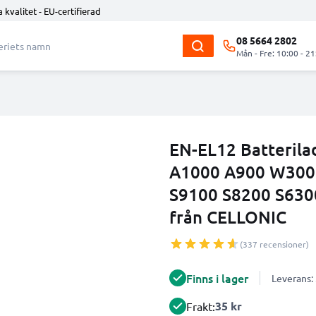
 kvalitet - EU-certifierad
08 5664 2802
Mån - Fre: 10:00 - 21
EN-EL12 Batterila
A1000 A900 W300 
S9100 S8200 S630
från CELLONIC
(337 recensioner)
Finns i lager
Leverans:
35 kr
Frakt: