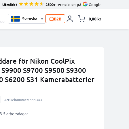
Utmärkt
2500+
recensioner på
Google
B2B
0,00 kr
▾
Toggle minicart, V
:00
ddare för Nikon CoolPix
S9900 S9700 S9500 S9300
0 S6200 S31 Kamerabatterier
Artikelnummer: 111343
 3-5 arbetsdagar