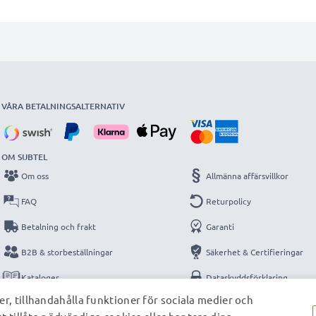
VÅRA BETALNINGSALTERNATIV
OM SUBTEL
Om oss
Allmänna affärsvillkor
FAQ
Returpolicy
Betalning och frakt
Garanti
B2B & storbeställningar
Säkerhet & Certifieringar
Kataloger
Dataskyddsförklaring
r, tillhandahålla funktioner för sociala medier och
Kontakt
Impressum