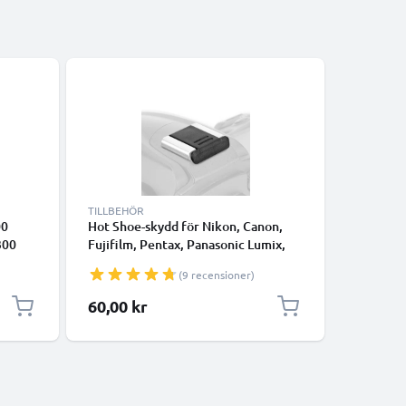
Bästsäljare
TILLBEHÖR
KABLAR 
00
Hot Shoe-skydd för Nikon, Canon,
8 Pin Mi
300
Fujifilm, Pentax, Panasonic Lumix,
D750 D3
Leica från CELLONIC
D7200 Co
(9 recensioner)
n
60,00 kr
59,00 k