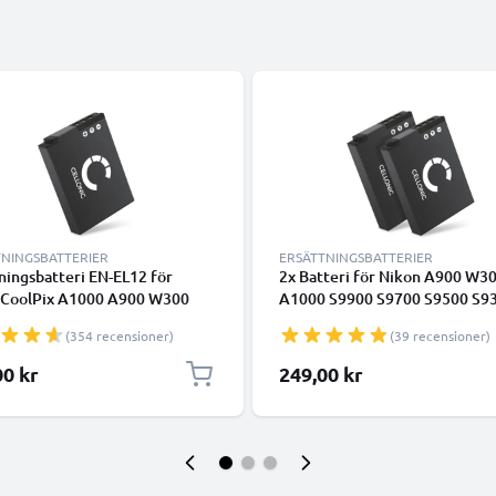
TNINGSBATTERIER
ERSÄTTNINGSBATTERIER
ningsbatteri EN-EL12 för
2x Batteri för Nikon A900 W3
 CoolPix A1000 A900 W300
A1000 S9900 S9700 S9500 S9
 S9700 S9500 S9300 S9100
S9100 S8200 S6300 S6200 S31
(354 recensioner)
(39 recensioner)
 S6300 S6200 S31 AW130
AW130 EN-EL12 1100mAh frå
 - kamerabatteri med hög
CELLONIC
00 kr
249,00 kr
itet 1100mAh och lång
itid