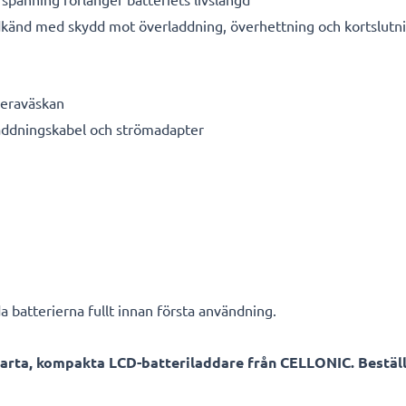
känd med skydd mot överladdning, överhettning och kortslutn
meraväskan
laddningskabel och strömadapter
a batterierna fullt innan första användning.
arta, kompakta LCD-batteriladdare från CELLONIC. Beställ