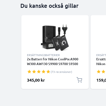
Du kanske också gillar
ERSÄTTNINGSBATTERIER
ERSÄT
2x Batteri för Nikon CoolPix A900
Ersätt
W300 AW130 S9900 S9700 S9500
Nikon
S9300 S9100 S8200 S6300 AW100s
S9900
(73 recensioner)
AW110s EN-EL12 1100mAh +
S8200
Laddare från CELLONIC
AW120
345,00 kr
159,
kapac
batter