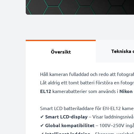
Tekniska 
Översikt
Håll kameran fulladdad och redo att fotog
Låt aldrig ett tomt batteri förstöra en foto
EL12
kamerabatterier som används i
Nikon 
Smart LCD batteriladdare för EN-EL12 kame
✔
Smart LCD-display
– Visar laddningsnivå 
✔
Global kompatibilitet
– 100V–250V ingån
✔
Intelligent laddning
– Skonsam, variabel 