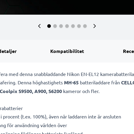
detaljer
Kompatibilitet
Rece
rafera med denna snabbladdande Nikon EN-EL12 kamerabatteril
grafering. Denna höghastighets
MH-65
batteriladdare från
CELL
Coolpix S9500, A900, S6200
kameror och fler.
rabatterier
i procent (t.ex. 100%), även när laddaren inte är ansluten
g för användning världen över
spänning förlänger batteriets livslängd