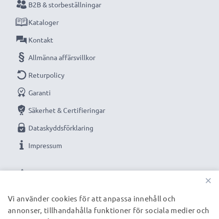
B2B & storbeställningar
Kataloger
Kontakt
Allmänna affärsvillkor
Returpolicy
Garanti
Säkerhet & Certifieringar
Dataskyddsförklaring
Impressum
VÅRA BETALNINGSALTERNATIV
×
Vi använder cookies för att anpassa innehåll och
annonser, tillhandahålla funktioner för sociala medier och
VÅRA FRAKTPARTNERS