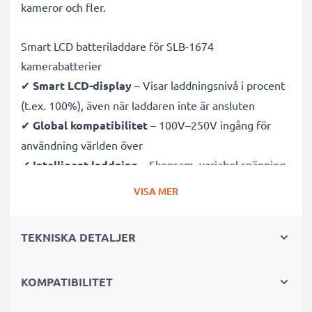
kameror och fler.
Smart LCD batteriladdare för SLB-1674
kamerabatterier
✔
Smart LCD-display
– Visar laddningsnivå i procent
(t.ex. 100%), även när laddaren inte är ansluten
✔
Global kompatibilitet
– 100V–250V ingång för
användning världen över
✔
Intelligent laddning
– Skonsam, variabel spänning
förlänger batteriets livslängd
VISA MER
✔
Certifierad säkerhet
– CE- och RoHS-godkänd med
skydd mot överladdning, överhettning och
TEKNISKA DETALJER
kortslutning
KOMPATIBILITET
Kompakt & resevänlig
✔
Kompakt & lätt
– Perfekt storlek för kameraväskan