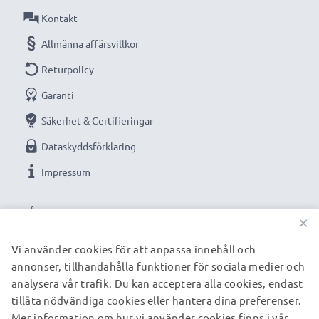
Anslutning 1: Micro USB
Kontakt
Allmänna affärsvillkor
Utgångsspänning / Output Volt: 5V
Returpolicy
Garanti
Strömstyrka / Output ampere: 1A / 1000mA
Säkerhet & Certifieringar
Kabellängd: 1.1m
Dataskyddsförklaring
Impressum
Kvalitetsladdare från subtel som erbjuder maximal
VÅRA BETALNINGSALTERNATIV
kraft för alla vardagens uppgifter.
×
Vi använder cookies för att anpassa innehåll och
annonser, tillhandahålla funktioner för sociala medier och
VÅRA FRAKTPARTNERS
★ 3 års garanti ★
analysera vår trafik. Du kan acceptera alla cookies, endast
Vi grundades år 2004 och är en internationell
tillåta nödvändiga cookies eller hantera dina preferenser.
specialist som endast erbjuder kvalitetsprodukter.
Mer information om hur vi använder cookies finns i vår
© subtel.se 2026