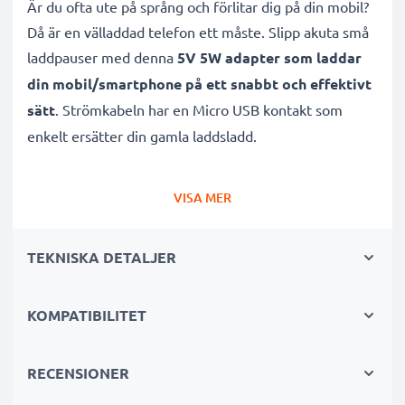
Är du ofta ute på språng och förlitar dig på din mobil?
Då är en välladdad telefon ett måste. Slipp akuta små
laddpauser med denna
5V 5W adapter som laddar
din mobil/smartphone på ett snabbt och effektivt
sätt
. Strömkabeln har en Micro USB kontakt som
enkelt ersätter din gamla laddsladd.
Mobilladdaren är
specifikt designad för din Nokia
VISA MER
mobil
, vilket gör den 100% kompatibel som
ersättning till din 1, 1 Plus, 1,3, 2, 2.4 batteriladdare
TEKNISKA DETALJER
för mobiltelefon. Med denna nätadapter kan du vara
säker på att
din mobil alltid laddas på ett optimalt
KOMPATIBILITET
vis
, så att du kan fokusera på något annat istället.
Många fördelar med denna effektiva laddare för
RECENSIONER
Nokia mobiltelefon!