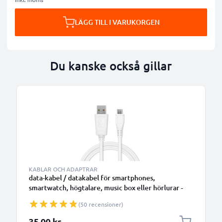
LÄGG TILL I VARUKORGEN
Du kanske också gillar
B
KABLAR OCH ADAPTRAR
data-kabel / datakabel för smartphones,
smartwatch, högtalare, music box eller hörlurar -
1m 1A överföringssladd PVC Datakabel vit
(50 recensioner)
35,00 kr