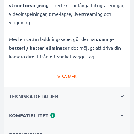
strömförsörjning
– perfekt för långa fotograferingar,
videoinspelningar, time-lapse, livestreaming och
vloggning.
Med en ca 3m laddningskabel gör denna
dummy-
batteri / batterieliminator
det möjligt att driva din
kamera direkt från ett vanligt vägguttag.
Pålitlig, kontinuerlig strömförsörjning för Nikon
VISA MER
kameror
✔
AC-nätadapter
för oavbruten ström
TEKNISKA DETALJER
✔
Inga laddningsavbrott
– perfekt för
foto-/videoredigering, stora dataöverföringar eller
KOMPATIBILITET
kontinuerlig uppspelning
✔
Stödjer DC-laddning
(om din kamera är
kompatibel)