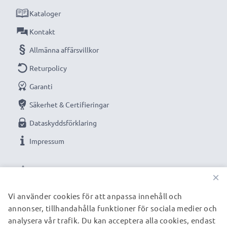
Strömkabel:
ca 3m laddningskabel
Kataloger
Oändlig strömförsörjning till din Nikon kamera
Kontakt
med vår subtel AC-adapter. Beställ nu för snabb
Allmänna affärsvillkor
leverans & 3 års garanti!
Returpolicy
Garanti
Säkerhet & Certifieringar
Dataskyddsförklaring
Impressum
VÅRA BETALNINGSALTERNATIV
×
Vi använder cookies för att anpassa innehåll och
annonser, tillhandahålla funktioner för sociala medier och
VÅRA FRAKTPARTNERS
analysera vår trafik. Du kan acceptera alla cookies, endast