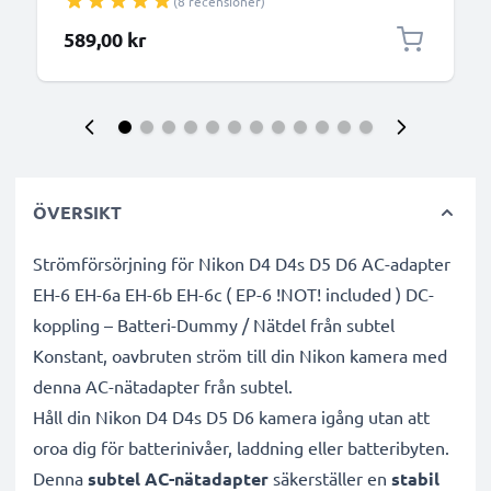
(8 recensioner)
589,00 kr
ÖVERSIKT
Strömförsörjning för Nikon D4 D4s D5 D6 AC-adapter
EH-6 EH-6a EH-6b EH-6c ( EP-6 !NOT! included ) DC-
koppling – Batteri-Dummy / Nätdel från subtel
Konstant, oavbruten ström till din Nikon kamera med
denna AC-nätadapter från subtel.
Håll din Nikon D4 D4s D5 D6 kamera igång utan att
oroa dig för batterinivåer, laddning eller batteribyten.
Denna
subtel AC-nätadapter
säkerställer en
stabil