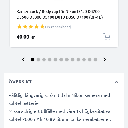
Kameralock / Body cap för Nikon D750 D3200
D3500 D5300 D5100 D810 D850 D7100 (BF-1B)
systemkamera - Bajonett linsskydd / skyddskåpa /
(19 recensioner)
Nikkor F Mount - AF-S AF-P AI cover - effektivt
skydd mot smuts för ditt kamerahus
40,00 kr
ÖVERSIKT
Pålitlig, långvarig ström till din Nikon kamera med
subtel batterier
Missa aldrig ett tillfälle med våra 1x högkvalitativa
subtel 2600mAh 10.8V litium Ion kamerabatterier.