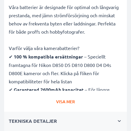
Våra batterier är designade för optimal och långvarig
prestanda, med jämn strömförsörjning och minskat
behov av frekventa byten eller laddningar. Perfekta
för både proffs och hobbyfotografer.
Varför välja våra kamerabatterier?
✔
100 % kompatibla ersättningar
– Speciellt
framtagna för Nikon D850 D5 D810 D800 D4 D4s
D800E kameror och fler. Klicka på fliken för
kompatibiliteter för hela listan
✔
Garanterad 2600mAh kapacitet
– För längre
fotosessioner med färre laddningsavbrott
VISA MER
✔
Avancerad litium Ion teknik
– Stabil effekt, lång
livslängd och effektiv prestanda
TEKNISKA DETALJER
✔
Hög kvalitet & säkerhet
– Noggrant testade för