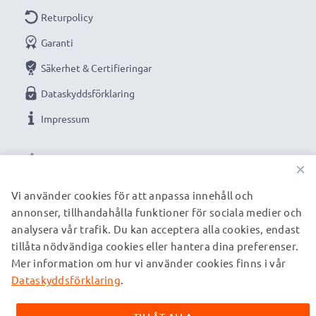
Returpolicy
Garanti
Säkerhet & Certifieringar
Dataskyddsförklaring
Impressum
VÅRA BETALNINGSALTERNATIV
×
Vi använder cookies för att anpassa innehåll och
annonser, tillhandahålla funktioner för sociala medier och
VÅRA FRAKTPARTNERS
analysera vår trafik. Du kan acceptera alla cookies, endast
tillåta nödvändiga cookies eller hantera dina preferenser.
Mer information om hur vi använder cookies finns i vår
© subtel.se 2026
Alla priser är inklusive moms och exklusive fraktkostnader.
Dataskyddsförklaring
.
Observera att alla varumärken som nämns är registrerade
varumärken tillhörande deras ägare och anges på våra