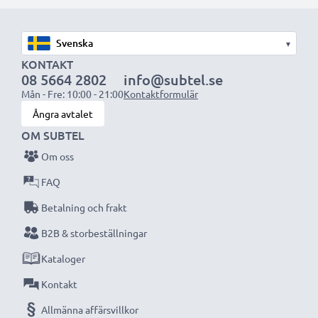
Välj CELLONIC och kompromissa aldrig med
kvaliteten. Beställ nu!
▾
KONTAKT
08 5664 2802
info@subtel.se
Mån - Fre: 10:00 - 21:00
Kontaktformulär
Ångra avtalet
OM SUBTEL
Om oss
FAQ
Betalning och frakt
B2B & storbeställningar
Kataloger
Kontakt
Allmänna affärsvillkor