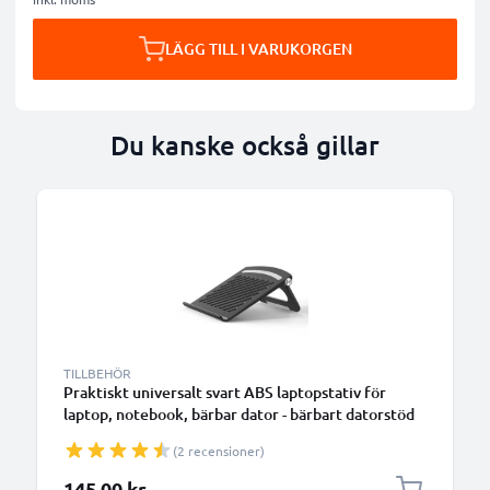
LÄGG TILL I VARUKORGEN
Du kanske också gillar
TILLBEHÖR
Praktiskt universalt svart ABS laptopstativ för
laptop, notebook, bärbar dator - bärbart datorstöd
med vinkel - förenklar och optimerar notebookens
(2 recensioner)
ventilation
145,00 kr