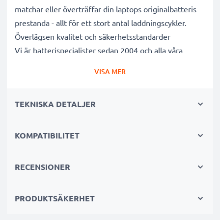
matchar eller överträffar din laptops originalbatteris
prestanda - allt för ett stort antal laddningscykler.
Överlägsen kvalitet och säkerhetsstandarder
Vi är batterispecialister sedan 2004 och alla våra
ersättningsbatterier genomgår strikta och noggranna
VISA MER
tester under hela produktionsprocessen för att helt
och hållet uppfylla de högsta EU- standarderna och
TEKNISKA DETALJER
mer därtill. Det är därför de levereras med 3 års
garanti.
Det hållbara valet
KOMPATIBILITET
Byt ut batteriet, inte din enhet. Det är det smartare,
billigare och miljövänligare valet som sparar dig
RECENSIONER
pengar samtidigt som du minskar ditt miljöavtryck
genom återvinning.
PRODUKTSÄKERHET