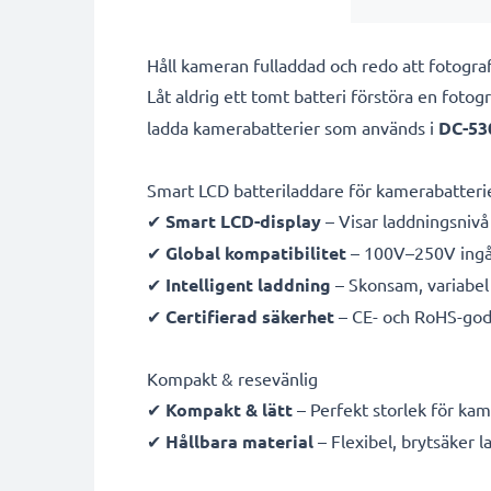
Håll kameran fulladdad och redo att fotogr
Låt aldrig ett tomt batteri förstöra en foto
ladda
kamerabatterier som används i
DC-53
Smart LCD batteriladdare för kamerabatteri
✔
Smart LCD-display
– Visar laddningsnivå 
✔
Global kompatibilitet
– 100V–250V ingån
✔
Intelligent laddning
– Skonsam, variabel 
✔
Certifierad säkerhet
– CE- och RoHS-god
Kompakt & resevänlig
✔
Kompakt & lätt
– Perfekt storlek för ka
✔
Hållbara material
– Flexibel, brytsäker 