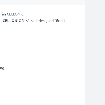
 från CELLONIC.
ån
CELLONIC
är särskilt designad för att
ing