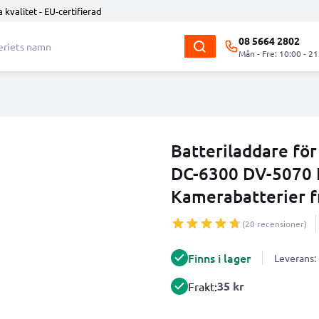
 kvalitet - EU-certifierad
08 5664 2802
Mån - Fre: 10:00 - 21
Batteriladdare fö
DC-6300 DV-5070 
Kamerabatterier 
(20 recensioner)
Finns i lager
Leverans:
35 kr
Frakt: