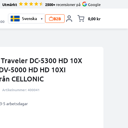
Utmärkt
2500+
recensioner på
Google
B2B
0,00 kr
▾
Toggle minicart, V
:00
r Traveler DC-5300 HD 10X
DV-5000 HD HD 10XI
från CELLONIC
Artikelnummer: 400041
 3-5 arbetsdagar