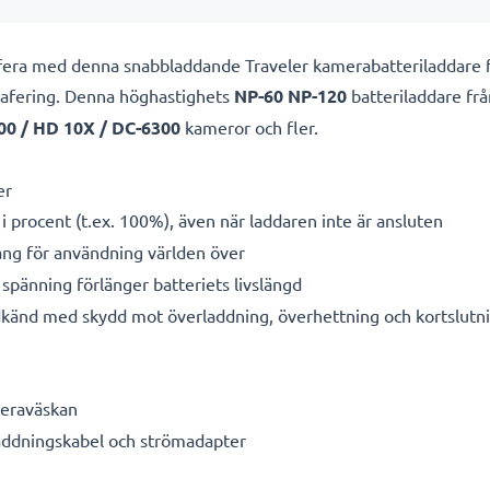
afera med denna snabbladdande Traveler kamerabatteriladdare
grafering. Denna höghastighets
NP-60 NP-120
batteriladdare fr
00 / HD 10X / DC-6300
kameror och fler.
er
i procent (t.ex. 100%), även när laddaren inte är ansluten
g för användning världen över
spänning förlänger batteriets livslängd
känd med skydd mot överladdning, överhettning och kortslutn
meraväskan
laddningskabel och strömadapter