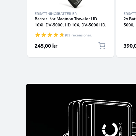
ERSÄTTNINGSBATTERIER
ERSÄT
Batteri för Maginon Traveler HD
2x Bat
10XI, DV-5000, HD 10X, DV-5000 HD,
5000,
DC-6300, DC-5300 1180mAh från
5300,
(82 recensioner)
CELLONIC
från 
245,00 kr
390,