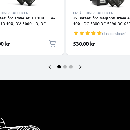
TNINGSBATTERIER
ERSÄTTNINGSBATTERIER
teri för Traveler HD 10XI, DV-
2x Batteri för Maginon Travel
 HD 10X, DV-5000 HD, DC-
10XI, DC-5300 DC-5390 DC-63
 DC-6300, DV-5070 1180mAh
Traveler DC-5300 HD 10X 11
(1 recensioner)
CELLONIC
+ Laddare från CELLONIC
00 kr
530,00 kr