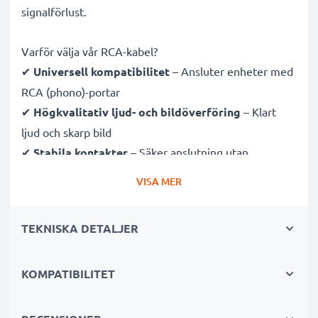
signalförlust.
Varför välja vår RCA-kabel?
✔
Universell kompatibilitet
– Ansluter enheter med
RCA (phono)-portar
✔
Högkvalitativ ljud- och bildöverföring
– Klart
ljud och skarp bild
✔
Stabila kontakter
– Säker anslutning utan
signalförlust
VISA MER
✔
Hållbar konstruktion
– Premiumkvalitet för
långvarig prestanda
TEKNISKA DETALJER
Fullt kompatibel med Nikon D5000, Coolpix S510,
Coolpix S500
KOMPATIBILITET
med RCA-anslutning (gul (video)/vit (audio vänster) -
röd (audio höger))