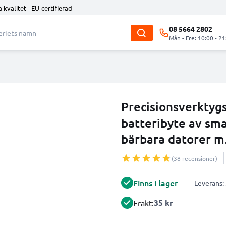
 kvalitet - EU-certifierad
08 5664 2802
Mån - Fre: 10:00 - 21
Precisionsverktygs
batteribyte av sma
bärbara datorer m
(38 recensioner)
Finns i lager
Leverans:
35 kr
Frakt: