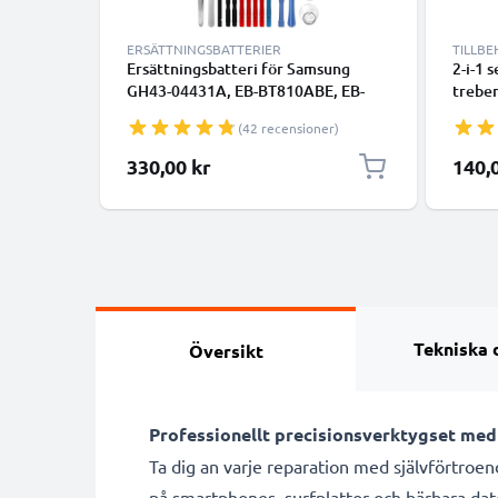
ERSÄTTNINGSBATTERIER
TILLB
Ersättningsbatteri för Samsung
2-i-1 
GH43-04431A, EB-BT810ABE, EB-
treben
BT810ABA - batteri för Samsung
långt 
(42 recensioner)
Galaxy Tab S2 9.7 (SM-T810, SM-
monopo
T813, SM-T815, SM-T819) surfplatta
med Bl
Specia
330,00 kr
140,
inkl. verktygskit för smidigt
iPhone
batteribyte - batteri med 5800mAh,
3.8V + Verktygsset 17 delar
Tekniska 
Översikt
Professionellt precisionsverktygset med 
Ta dig an varje reparation med självförtroen
på smartphones, surfplattor och bärbara dator