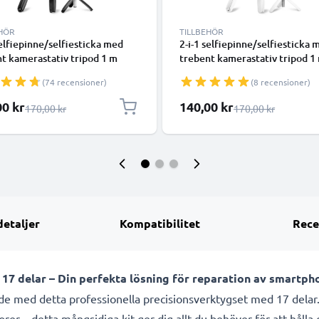
EHÖR
TILLBEHÖR
selfiepinne/selfiesticka med
2-i-1 selfiepinne/selfiesticka 
t kamerastativ tripod 1 m
trebent kamerastativ tripod 1
utfällbart enbensstativ -
långt utfällbart enbensstativ -
(74 recensioner)
(8 recensioner)
d - & ihopfällbart selfiestativ
monopod - & ihopfällbart selfi
uetooth-fjärrkontroll för
med Bluetooth-fjärrkontroll f
lpris
Specialpris
00 kr
140,00 kr
Ordinarie pris
Ordinarie pris
170,00 kr
170,00 kr
, GoPro - Svart
iPhone, GoPro - Vit
detaljer
Kompatibilitet
Rece
17 delar – Din perfekta lösning för reparation av smartph
de med detta professionella precisionsverktygset med 17 delar. 
er – detta mångsidiga kit ger dig allt du behöver för att hålla 