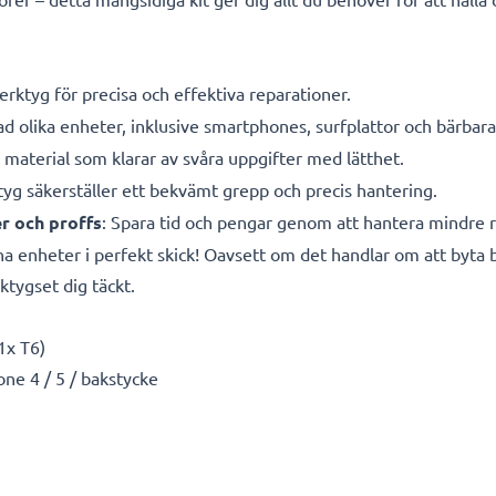
verktyg för precisa och effektiva reparationer.
rad olika enheter, inklusive smartphones, surfplattor och bärbara
a material som klarar av svåra uppgifter med lätthet.
yg säkerställer ett bekvämt grepp och precis hantering.
er och proffs
: Spara tid och pengar genom att hantera mindre re
na enheter i perfekt skick! Oavsett om det handlar om att byta 
ktygset dig täckt.
1x T6)
one 4 / 5 / bakstycke