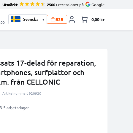
Utmärkt
2500+
recensioner på
Google
B2B
0,00 kr
▾
Toggle minicart, V
:00
sats 17-delad för reparation,
rtphones, surfplattor och
.m. från CELLONIC
Artikelnummer: 920920
 3-5 arbetsdagar