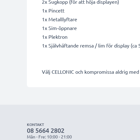
2x Sugkopp (för att höja displayen)
1x Pincett
1x Metalllyftare
1x Sim-öppnare
1x Plektron
1x Självhäftande remsa / lim för display (c
Välj CELLONIC och kompromissa aldrig med k
KONTAKT
08 5664 2802
Mån - Fre: 10:00 - 21:00