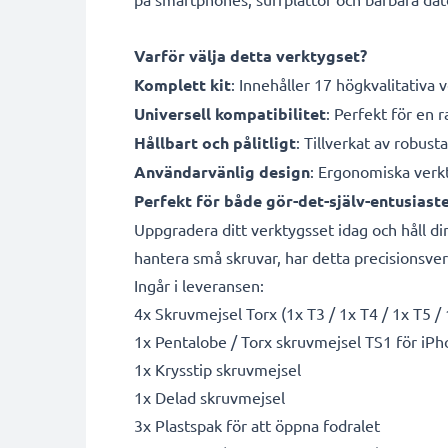
Varför välja detta verktygset?
Komplett kit
: Innehåller 17 högkvalitativa 
Universell kompatibilitet
: Perfekt för en 
Hållbart och pålitligt
: Tillverkat av robust
Användarvänlig design
: Ergonomiska verkt
Perfekt för både gör-det-själv-entusiast
Uppgradera ditt verktygsset idag och håll di
hantera små skruvar, har detta precisionsver
Ingår i leveransen:
4x Skruvmejsel Torx (1x T3 / 1x T4 / 1x T5 / 
1x Pentalobe / Torx skruvmejsel TS1 för iPh
1x Krysstip skruvmejsel
1x Delad skruvmejsel
3x Plastspak för att öppna fodralet