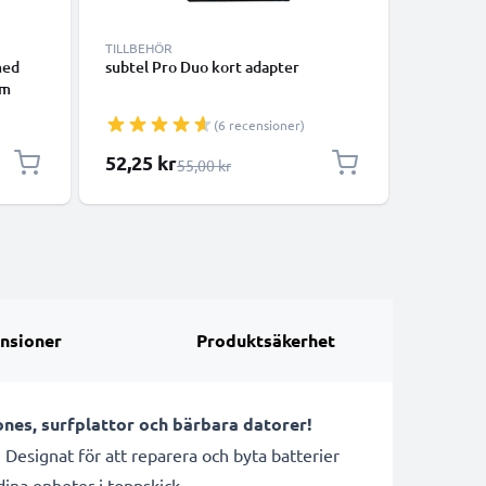
TILLBEHÖR
KABLAR 
med
subtel Pro Duo kort adapter
USB-kabe
 m
Macbook 
A1706, A
(6 recensioner)
estativ
laptop -
ör
vit - lad
Specialpris
52,25 kr
65,00 k
Ordinarie pris
55,00 kr
nsioner
Produktsäkerhet
ones, surfplattor och bärbara datorer!
Designat för att reparera och byta batterier
dina enheter i toppskick.