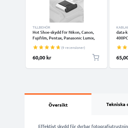
TILLBEHÖR
KABLA
Hot Shoe-skydd för Nikon, Canon,
data-k
Fujifilm, Pentax, Panasonic Lumix,
400PC
Leica från CELLONIC
2000D
(9 recensioner)
Mark I
Power
60,00 kr
65,0
kamer
Tekniska 
Översikt
Effektivt skydd för dyrbar fotografiutrustn