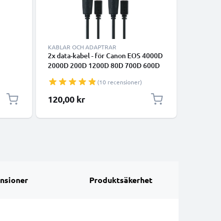
KABLAR OCH ADAPTRAR
2x data-kabel - för Canon EOS 4000D
Säker oc
2000D 200D 1200D 80D 700D 600D
snabb fri
er
6D Mark II 5D Mark III EOS M10
redo för 
(10 recensioner)
PowerShot G7X SX530 HS IXUS 185
med 1/4"
kamera - 1m 1A PVC Datakabel svart
karbinhak
120,00 kr
145,00
kameram
nsioner
Produktsäkerhet