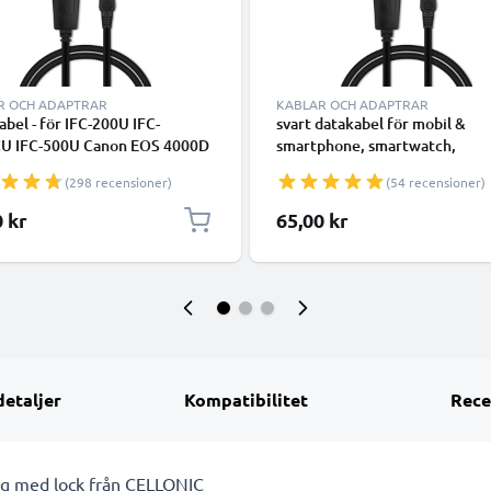
R OCH ADAPTRAR
KABLAR OCH ADAPTRAR
abel - för IFC-200U IFC-
svart datakabel för mobil &
U IFC-500U Canon EOS 4000D
smartphone, smartwatch,
 200D 80D 700D 600D 6D
surfplattor, högtalare, GPS ell
(298 recensioner)
(54 recensioner)
I 5D Mark III EOS M10
hörlurar - 1m 1A för snabb
Shot G7X SX530 IXUS 185
överföring - PVC USB-sladd
0 kr
65,00 kr
a - 1m 1A PVC Datakabel svart
detaljer
Kompatibilitet
Rece
ing med lock från CELLONIC