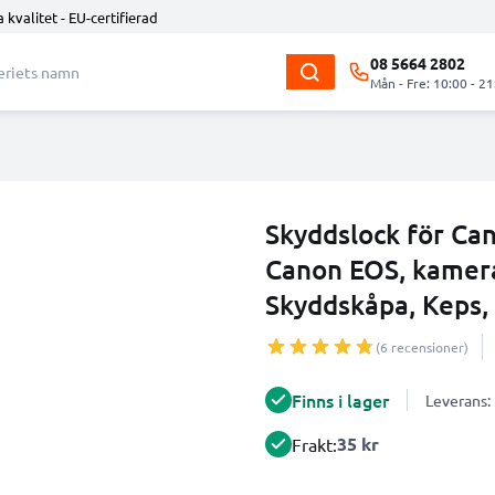
 kvalitet - EU-certifierad
08 5664 2802
Mån - Fre: 10:00 - 21
Skyddslock för Can
Canon EOS, kamera
Skyddskåpa, Keps,
(6 recensioner)
Finns i lager
Leverans:
35 kr
Frakt: