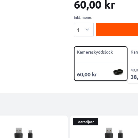
60,00 kr
inkl. moms
Antal
Kameraskyddslock
Kam
40,0
60,00 kr
38
Bästsäljare