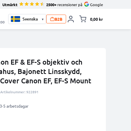
Utmärkt
2500+
recensioner på
Google
B2B
0,00 kr
▾
Toggle minicart, V
:00
on EF & EF-S objektiv och
hus, Bajonett Linsskydd,
 Cover Canon EF, EF-S Mount
Artikelnummer: 922891
 3-5 arbetsdagar