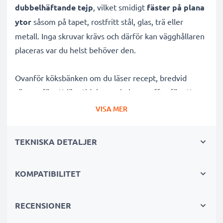
dubbelhäftande tejp
, vilket smidigt
fäster på plana
ytor
såsom på tapet, rostfritt stål, glas, trä eller
metall. Inga skruvar krävs och därför kan vägghållaren
placeras var du helst behöver den.
Ovanför köksbänken om du läser recept, bredvid
sängen för att läsa tidningen, bakom soffan för att
hålla soffbordet städat... möjligheterna är oändliga.
VISA MER
Hållaren är i storlek 180 x 88 x 45mm vilket passar
de flesta surfplattor
såsom Apple iPad Air, Samsung
TEKNISKA DETALJER
Galaxy Tab, Lenovo Tab, Xiaomi Pad med flera.
KOMPATIBILITET
Detta
fäste för tablet i vit hållbar akryl och har en
enkel stilren design
, vilket även gör att den fungerar
till många stilar. Den har ett
RECENSIONER
hål för surfplattans
sladd,
så att den även kan laddar samtidigt som den