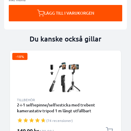
LÄGG TILL I VARUKORGEN
Du kanske också gillar
-18%
TILLBEHÖR
2-i-1 selfiepinne/selfiesticka med trebent
kamerastativ tripod 1 m långt utfällbart
enbensstativ - monopod - & ihopfällbart selfiestativ
(74 recensioner)
med Bluetooth-fjärrkontroll för iPhone, GoPro -
Svart
Specialpris
140,00 kr