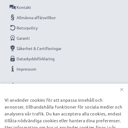
Tablet-väggfäste, hållare och stativ för surfplatta från
Kontakt
subtel i hållbart material för lång användning.
Allmänna affärsvillkor
Returpolicy
★
3 års garanti
★
Garanti
Vi grundades år 2004 och är en internationell
Säkerhet & Certifieringar
specialist som endast erbjuder kvalitetsprodukter.
Därför har vi en garanti på 36 månader!
Dataskyddsförklaring
Impressum
VÅRA BETALNINGSALTERNATIV
×
Vi använder cookies för att anpassa innehåll och
annonser, tillhandahålla funktioner för sociala medier och
VÅRA FRAKTPARTNERS
analysera vår trafik. Du kan acceptera alla cookies, endast
tillåta nödvändiga cookies eller hantera dina preferenser.
Mer information om hur vi använder cookies finns i vår
© subtel.se 2026