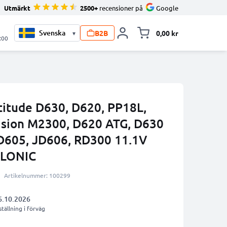
Utmärkt
2500+
recensioner på
Google
B2B
0,00 kr
▾
Toggle minicart, V
:00
atitude D630, D620, PP18L,
ision M2300, D620 ATG, D630
D605, JD606, RD300 11.1V
LLONIC
Artikelnummer: 100299
6.10.2026
tällning i förväg