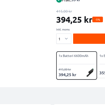
415,00 kr
394,25 kr
-5%
inkl. moms
Antal
1x Batteri 6600mAh
1x 
415,00 kr
35
394,25 kr