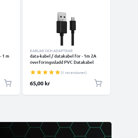
KABLAR OCH ADAPTRAR
TILLBEHÖ
- 1 m
data-kabel / datakabel för - 1m 2A
Tablet /
överföringssladd PVC Datakabel
Bilhållar
t
svart
(7"-11")
(1 recensioner)
vart
65,00 kr
90,00 k