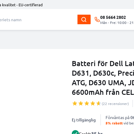
 kvalitet - EU-certifierad
08 5664 2802
Mån - Fre: 10:00 - 21
Batteri för Dell L
D631, D630c, Prec
ATG, D630 UMA, J
6600mAh från CE
(22 recensioner)
Förväntas på
0
Ej tillgänglig
5% rabatt
vid bes
35 kr
Frakt: