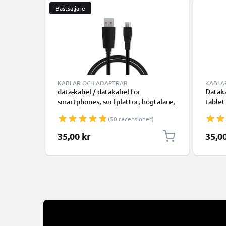
Bästsäljare
KABLAR OCH ADAPTRAR
KABLA
data-kabel / datakabel för
Dataka
smartphones, surfplattor, högtalare,
tablet
GPS, kamrar, smartwatch eller
laddsl
(50 recensioner)
hörlurar - 1m 1A överföringssladd
PVC Datakabel svart
35,00 kr
35,0