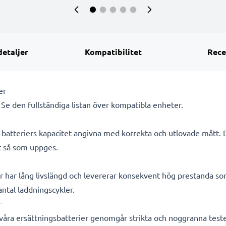
detaljer
Kompatibilitet
Rece
er
. Se den fullständiga listan över kompatibla enheter.
ra batteriers kapacitet angivna med korrekta och utlovade mått.
kt så som uppges.
r har lång livslängd och levererar konsekvent hög prestanda so
 antal laddningscykler.
r
a våra ersättningsbatterier genomgår strikta och noggranna test