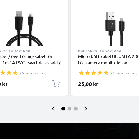
R OCH ADAPTRAR
KABLAR OCH ADAPTRAR
bel / överföringskabel för
Micro USB-kabel till USB A 2.0 
 - 1m 1A PVC - svart datasladd /
för kamera mobiltelefon
add för surfplatta
smartphone navigering headse
(26 recensioner)
(25 recensioner)
surfplatta Laddningskabel 2A s
Nylon
0 kr
25,00 kr