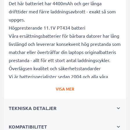
Det här batteriet har 4400mAh och ger långa
drifttider med färre laddningsavbrott - exakt så som
uppges.
Högpresterande 11.1V PT434 batteri
Våra ersättningsbatterier för bärbara datorer har lång
livslängd och levererar konsekvent hög prestanda som
matchar eller överträffar din laptops originalbatteris
prestanda - allt för ett stort antal laddningscykler.
Överlägsen kvalitet och säkerhetsstandarder
Vi är batterispecialister sedan 2004 och alla våra
ersättningsbatterier genomgår strikta och noggranna
VISA MER
tester under hela produktionsprocessen för att helt
och hållet uppfylla de högsta EU- standarderna och
TEKNISKA DETALJER
mer därtill. Det är därför de levereras med 3 års
garanti.
Det hållbara valet
KOMPATIBILITET