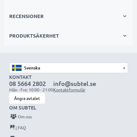
Byt ut batteriet, inte din enhet. Det är det smartare,
billigare och miljövänligare valet som sparar dig
RECENSIONER
pengar samtidigt som du minskar ditt miljöavtryck
genom återvinning.
PRODUKTSÄKERHET
Välj CELLONIC och kompromissa aldrig med
kvaliteten. Beställ nu!
▾
KONTAKT
08 5664 2802
info@subtel.se
Mån - Fre: 10:00 - 21:00
Kontaktformulär
Ångra avtalet
OM SUBTEL
Om oss
FAQ