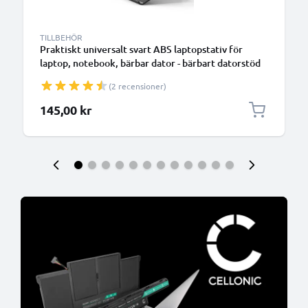
TILLBEHÖR
Praktiskt universalt svart ABS laptopstativ för
laptop, notebook, bärbar dator - bärbart datorstöd
med vinkel - förenklar och optimerar notebookens
(2 recensioner)
ventilation
145,00 kr