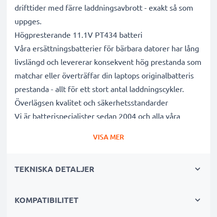
drifttider med färre laddningsavbrott - exakt så som
uppges.
Högpresterande 11.1V PT434 batteri
Våra ersättningsbatterier för bärbara datorer har lång
livslängd och levererar konsekvent hög prestanda som
matchar eller överträffar din laptops originalbatteris
prestanda - allt för ett stort antal laddningscykler.
Överlägsen kvalitet och säkerhetsstandarder
Vi är batterispecialister sedan 2004 och alla våra
ersättningsbatterier genomgår strikta och noggranna
VISA MER
tester under hela produktionsprocessen för att helt
och hållet uppfylla de högsta EU- standarderna och
TEKNISKA DETALJER
mer därtill. Det är därför de levereras med 3 års
garanti.
Det hållbara valet
KOMPATIBILITET
Byt ut batteriet, inte din enhet. Det är det smartare,