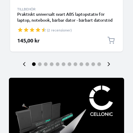
TILLBEHÖR
Praktiskt universalt svart ABS laptopstativ för
laptop, notebook, bärbar dator - bärbart datorstöd
med vinkel - förenklar och optimerar notebookens
(2 recensioner)
ventilation
145,00 kr