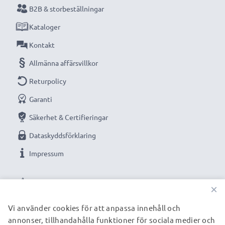
B2B & storbeställningar
Kataloger
Kontakt
Allmänna affärsvillkor
Returpolicy
Garanti
Säkerhet & Certifieringar
Dataskyddsförklaring
Impressum
VÅRA BETALNINGSALTERNATIV
×
Vi använder cookies för att anpassa innehåll och
annonser, tillhandahålla funktioner för sociala medier och
VÅRA FRAKTPARTNERS