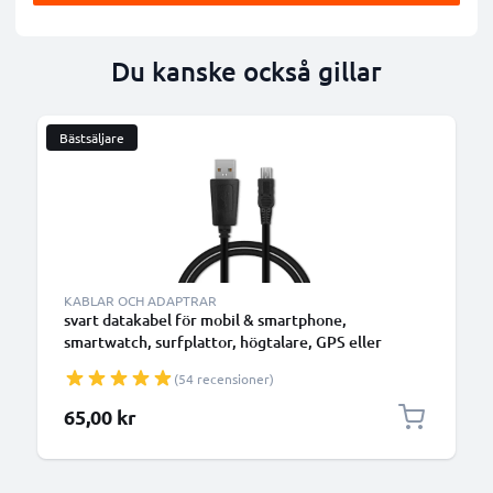
Du kanske också gillar
Bästsäljare
KABLAR OCH ADAPTRAR
svart datakabel för mobil & smartphone,
smartwatch, surfplattor, högtalare, GPS eller
hörlurar - 1m 1A för snabb överföring - PVC USB-
(54 recensioner)
sladd
65,00 kr