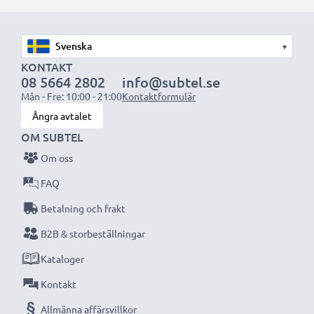
Perfekt för:
✔ Hemmabio- och ljudsystem
▾
✔ Spelkonsoler
KONTAKT
✔ TV-apparater & projektorer
08 5664 2802
info@subtel.se
Mån - Fre: 10:00 - 21:00
Kontaktformulär
✔ DVD- & Blu-ray-spelare
Ångra avtalet
✔ Subwoofers & förstärkare
OM SUBTEL
Uppgradera din ljud- och bildupplevelse med våra
Om oss
högkvalitativa RCA-kablar från subtel – beställ nu
FAQ
för snabb leverans & 3 års garanti!
Betalning och frakt
B2B & storbeställningar
Kataloger
Kontakt
Allmänna affärsvillkor