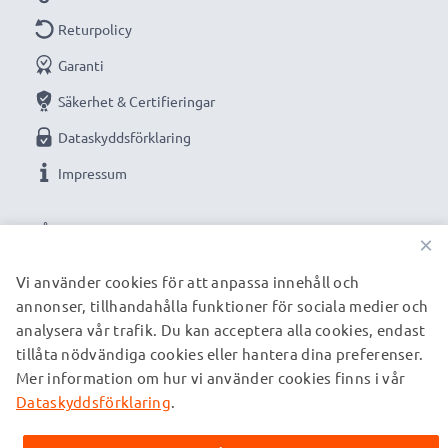
Returpolicy
Garanti
Säkerhet & Certifieringar
Dataskyddsförklaring
Impressum
VÅRA BETALNINGSALTERNATIV
×
Vi använder cookies för att anpassa innehåll och
annonser, tillhandahålla funktioner för sociala medier och
VÅRA FRAKTPARTNERS
analysera vår trafik. Du kan acceptera alla cookies, endast
tillåta nödvändiga cookies eller hantera dina preferenser.
Mer information om hur vi använder cookies finns i vår
© subtel.se 2026
Alla priser är inklusive moms och exklusive fraktkostnader.
Dataskyddsförklaring
.
Observera att alla varumärken som nämns är registrerade
varumärken tillhörande deras ägare och anges på våra