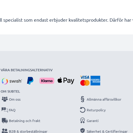
l specialist som endast erbjuder kvalitetsprodukter. Därför har
VÅRA BETALNINGSALTERNATIV
OM SUBTEL
Om oss
Allmänna affärsvillkor
FAQ
Returpolicy
Betalning och frakt
Garanti
B2B & storbeställningar
Säkerhet & Certifieringar