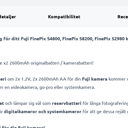
detaljer
Kompatibilitet
Rece
 för ditt Fuji FinePix S4800, FinePix S8200, FinePix S2980
e x2 2600mAh originalbatteri / kamerabatteri!
eri
om 2x 1.2V, 2x 2600mAh AA för din
Fuji kamera
kommer du
der en videokamera, go-pro eller systemkamera.
et
och lämpar sig väl som
reservbatteri
för långa fotografering
ör
digitalkameror och systemkameror
för att ge dessa rejält
för din Fuji kamera!