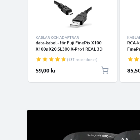
KABLAR OCH ADAPTRAR
KABLA
data-kabel - för Fuji FinePix X100
RCA-ka
X100s X20 SL300 X-Pro1 REAL 3D
FinePi
F31fd S4000 XF1 SL280 S2950 T595
FinePi
(137 recensioner)
kamera - 1.5m PVC Datakabel svart
DVD, B
AV-ka
Specia
59,00 kr
85,5
Audio