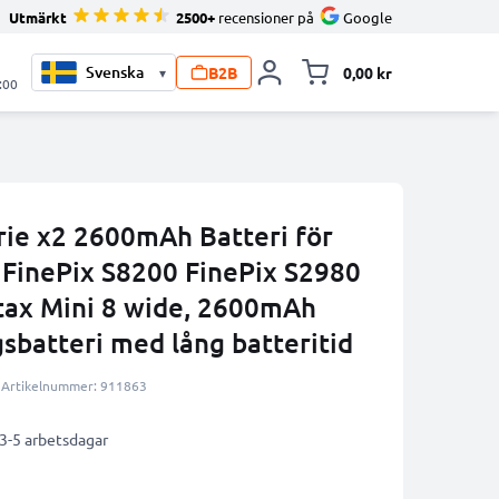
Utmärkt
2500+
recensioner på
Google
B2B
0,00 kr
▾
Toggle minicart, V
:00
ie x2 2600mAh Batteri för
0 FinePix S8200 FinePix S2980
stax Mini 8 wide, 2600mAh
sbatteri med lång batteritid
Artikelnummer: 911863
 3-5 arbetsdagar