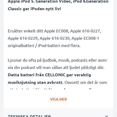
Apple iPod 5. Generation Video, iPod 6.Generation
Classic ger iPoden nytt liv!
Ersätter enkelt ditt Apple EC008, Apple 616-0227,
Apple 616-0229, Apple 616-0230, Apple EC008-1
originalbatteri / iPod-batteri med flera.
Lyssnar du ofta på ljudbok, musik, podcasts eller asmr
via din podcast vill man sällan att ljudet plötsligt dör.
Detta batteri från CELLONIC ger varaktig
musiknjutning utan avbrott
. Oavsett om det är som
utbytesbatteri för att
återge den ursprungliga
batteritiden
till MP3-spelaren eller som reservbatteri
VISA MER
för särskilt långa uppspelningstider.
TEKNISKA DETALJER