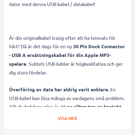
dator med denna USB-kabel / datakabel!
Är din originalkabel trasig efter att ha tvinnats för
hårt? Då är det dags för en ny
30 Pin Dock Connector
- USB A ersättningskabel för din Apple MP3-
spelare
. Subtels USB-kablar är högkvalitativa och ger
dig stora fördelar.
Överföring av data har aldrig varit enklare.
En
USB-kabel kan lösa många av vardagens små problem.
Allt du behöver göra är att
se vilken typ av kontakt
din iPod Mini mp3 player har och matcha den med
VISA MER
kabeln
.