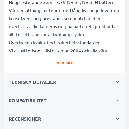
Högpresterande 3.6V - 3.7V NB-3L, NB-3LH batteri
Våra ersättningsbatterier med lång livslängd levererar
konsekvent hög prestanda som matchar eller
överträffar din kameras originalbatteriets prestanda -
allt för ett stort antal laddningscykler.
Överlägsen kvalitet och säkerhetsstandarder
Vi är batterispecialister sedan 2004 och alla våra
ersättningsbatterier genomgår strikta och noggranna
VISA MER
tester under hela produktionsprocessen för att helt
och hållet uppfylla de högsta EU- standarderna och
TEKNISKA DETALJER
mer därtill. Det är därför de levereras med 3 års
garanti.
Oumbärliga i alla fotografers kameraväskor
KOMPATIBILITET
Dessa ersättningsbatterier för kameror ger tillförlitlig
kraft för intensiva, långvariga foto- eller
RECENSIONER
videoinspelningar och är perfekta som primär-,