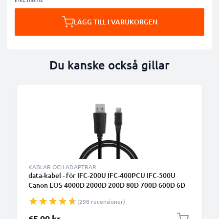
LÄGG TILL I VARUKORGEN
Du kanske också gillar
B
KABLAR OCH ADAPTRAR
data-kabel - för IFC-200U IFC-400PCU IFC-500U
Canon EOS 4000D 2000D 200D 80D 700D 600D 6D
Mark II 5D Mark III EOS M10 PowerShot G7X SX530
(298 recensioner)
IXUS 185 kamera - 1m 1A PVC Datakabel svart
65,00 kr