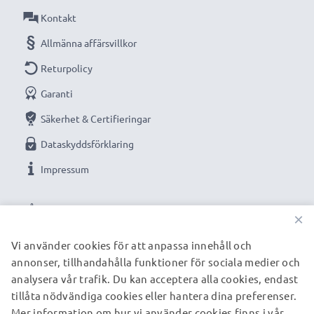
Kontakt
Allmänna affärsvillkor
Returpolicy
Garanti
Säkerhet & Certifieringar
Dataskyddsförklaring
Impressum
VÅRA BETALNINGSALTERNATIV
×
Vi använder cookies för att anpassa innehåll och
annonser, tillhandahålla funktioner för sociala medier och
VÅRA FRAKTPARTNERS
analysera vår trafik. Du kan acceptera alla cookies, endast
tillåta nödvändiga cookies eller hantera dina preferenser.
Mer information om hur vi använder cookies finns i vår
© subtel.se 2026