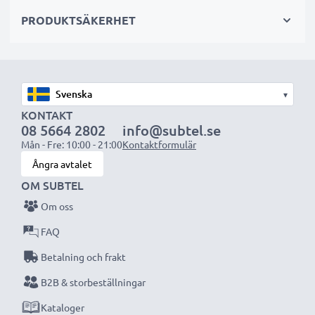
sekundär-, backup-, reserv- eller extrabatterier för
PRODUKTSÄKERHET
både proffs och amatörer.
Välj CELLONIC och kompromissa aldrig med
kvaliteten. Beställ nu!
▾
KONTAKT
08 5664 2802
info@subtel.se
Mån - Fre: 10:00 - 21:00
Kontaktformulär
Ångra avtalet
OM SUBTEL
Om oss
FAQ
Betalning och frakt
B2B & storbeställningar
Kataloger