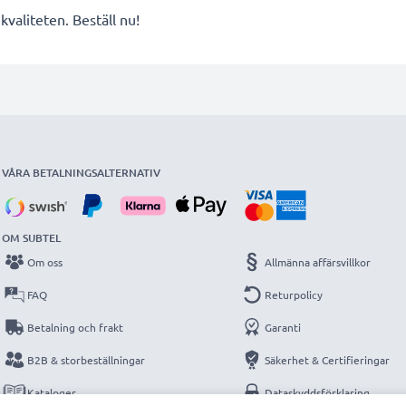
valiteten. Beställ nu!
VÅRA BETALNINGSALTERNATIV
OM SUBTEL
Om oss
Allmänna affärsvillkor
FAQ
Returpolicy
Betalning och frakt
Garanti
B2B & storbeställningar
Säkerhet & Certifieringar
Kataloger
Dataskyddsförklaring