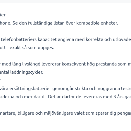
ier
hone. Se den fullständiga listan över kompatibla enheter.
ra telefonbatteriers kapacitet angivna med korrekta och utlovad
ott - exakt så som uppges.
r med lång livslängd levererar konsekvent hög prestanda som m
 antal laddningscykler.
r
a våra ersättningsbatterier genomgår strikta och noggranna test
rderna och mer därtill. Det är därför de levereras med 3 års gar
smartare, billigare och miljövänligare valet som sparar dig peng