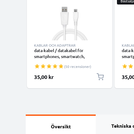
Bästsälj
KABLAR OCH ADAPTRAR
KABLA
data-kabel / datakabel för
data-k
smartphones, smartwatch,
smartp
högtalare, music box eller hörlurar -
GPS, k
(50 recensioner)
1m 1A överföringssladd PVC
hörlur
Datakabel vit
PVC D
35,00 kr
35,0
Tekniska 
Översikt