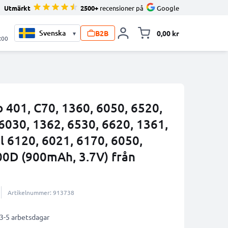
Utmärkt
2500+
recensioner på
Google
B2B
0,00 kr
▾
Toggle minicart, V
:00
o 401, C70, 1360, 6050, 6520,
6030, 1362, 6530, 6620, 1361,
l 6120, 6021, 6170, 6050,
0D (900mAh, 3.7V) från
Artikelnummer: 913738
 3-5 arbetsdagar