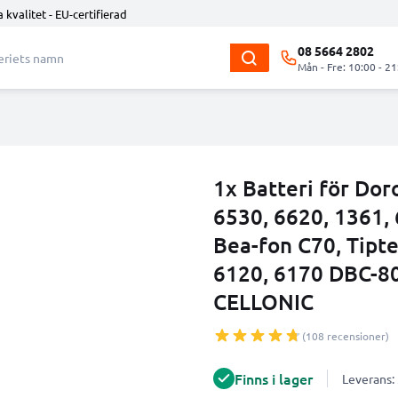
 kvalitet - EU-certifierad
08 5664 2802
Mån - Fre: 10:00 - 21
1x Batteri för Dor
6530, 6620, 1361, 
Bea-fon C70, Tipte
6120, 6170 DBC-80
CELLONIC
(108 recensioner)
Finns i lager
Leverans: