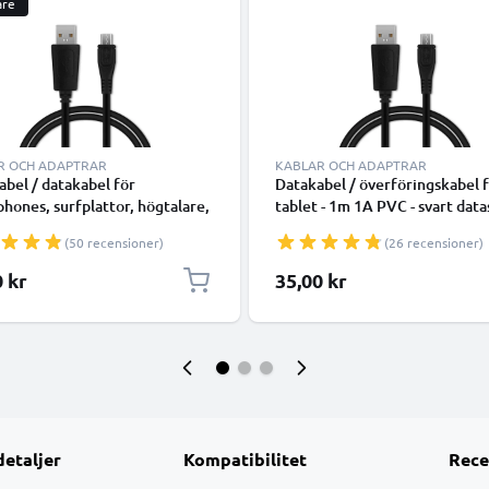
are
R OCH ADAPTRAR
KABLAR OCH ADAPTRAR
abel / datakabel för
Datakabel / överföringskabel 
hones, surfplattor, högtalare,
tablet - 1m 1A PVC - svart data
amrar, smartwatch eller
laddsladd för surfplatta
(50 recensioner)
(26 recensioner)
ar - 1m 1A överföringssladd
atakabel svart
0 kr
35,00 kr
detaljer
Kompatibilitet
Rece