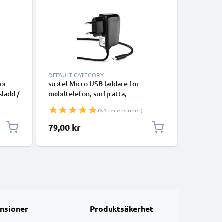
DEFAULT CATEGORY
LADDARE
för
subtel Micro USB laddare för
subtel M
sladd /
mobiltelefon, surfplatta,
Doro 803
smartwatch, hörlur, högtalare eller
6530, 65
(51 recensioner)
GPS Laddningskabel - 1A / 1000mA,
2424, 24
1,1m
1000mA s
79,00 kr
79,00 k
strömada
1.1m lån
nsioner
Produktsäkerhet