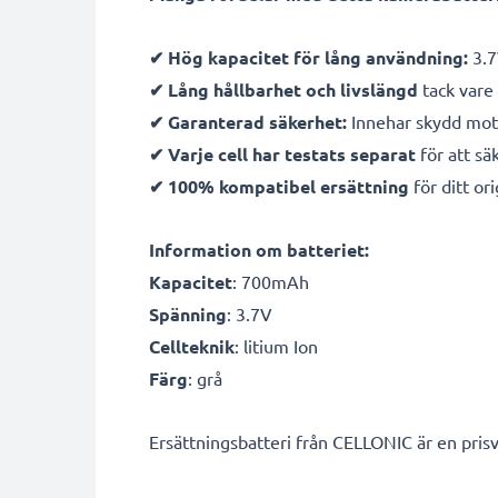
✔ Hög kapacitet för lång användning:
3.7
✔ Lång hållbarhet och livslängd
tack vare 
✔ Garanterad säkerhet:
Innehar skydd mot 
✔ Varje cell har testats separat
för att sä
✔ 100% kompatibel ersättning
för ditt ori
Information om batteriet:
Kapacitet
: 700mAh
Spänning
: 3.7V
Cellteknik
: litium Ion
Färg
: grå
Ersättningsbatteri från CELLONIC är en prisv