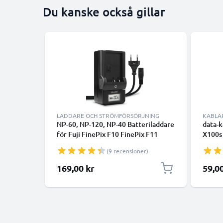
Du kanske också gillar
LADDARE OCH STRÖMFÖRSÖRJNING
KABLA
NP-60, NP-120, NP-40 Batteriladdare
data-k
för Fuji FinePix F10 FinePix F11
X100s
FinePix F401 FinePix F410 FinePix
F31fd
(9 recensioner)
F601 FinePix M603 Kamerabatterier
kamera
från CELLONIC
169,00 kr
59,0