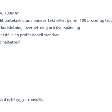
V, 700mAh
litiumteknik utan minneseffekt vilket ger en 100 procentig lad
kortslutning, överhettning och överspänning
kerställa en professionell standard
ginalbatteri
ärd och trygg strömkälla.