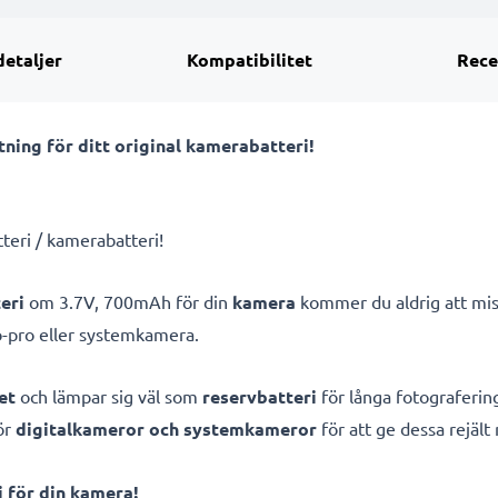
detaljer
Kompatibilitet
Rece
ning för ditt original kamerabatteri!
tteri / kamerabatteri!
eri
om 3.7V, 700mAh för din
kamera
kommer du aldrig att miss
-pro eller systemkamera.
et
och lämpar sig väl som
reservbatteri
för långa fotografering
ör
digitalkameror och systemkameror
för att ge dessa rejält
 för din kamera!