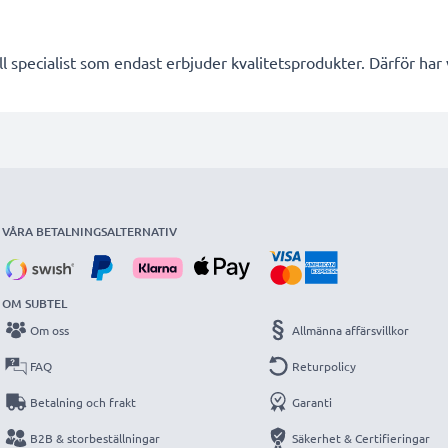
l specialist som endast erbjuder kvalitetsprodukter. Därför har
VÅRA BETALNINGSALTERNATIV
OM SUBTEL
Om oss
Allmänna affärsvillkor
FAQ
Returpolicy
Betalning och frakt
Garanti
B2B & storbeställningar
Säkerhet & Certifieringar