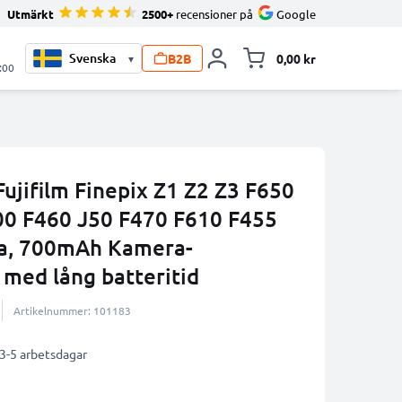
Utmärkt
2500+
recensioner på
Google
B2B
0,00 kr
▾
Toggle minicart, V
:00
Fujifilm Finepix Z1 Z2 Z3 F650
00 F460 J50 F470 F610 F455
ra, 700mAh Kamera-
 med lång batteritid
Artikelnummer: 101183
 3-5 arbetsdagar