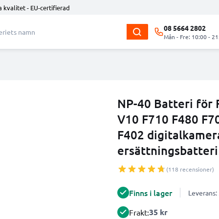
 kvalitet - EU-certifierad
08 5664 2802
Mån - Fre: 10:00 - 21
NP-40 Batteri för 
V10 F710 F480 F7
F402 digitalkame
ersättningsbatteri
(118 recensioner)
Finns i lager
Leverans:
35 kr
Frakt: