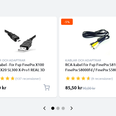
-5%
R OCH ADAPTRAR
KABLAR OCH ADAPTRAR
abel - för Fuji FinePix X100
RCA-kabel för Fuji FinePix S81
 X20 SL300 X-Pro1 REAL 3D
FinePix S8000fd / FinePix S58
 S4000 XF1 SL280 S2950 T595
FinePix F650 / FinePix F50fd, 
(137 recensioner)
(9 recensioner)
 - 1.5m PVC Datakabel svart
DVD, Blu-Ray, Kamera, Konsol 
AV-kabel, RCA-kontakt, Kompo
Specialpris
0 kr
85,50 kr
Ordinarie pris
90,00 kr
Audio-Video