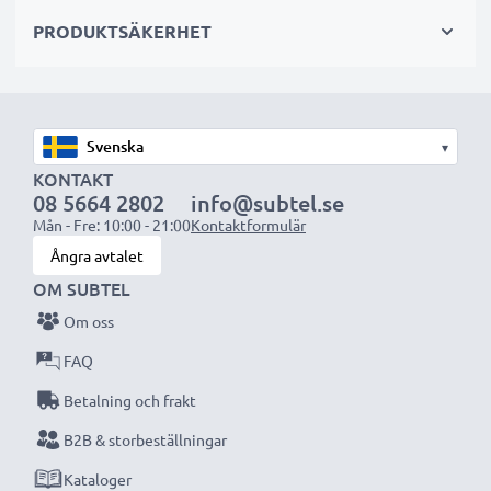
Välj CELLONIC och kompromissa aldrig med
PRODUKTSÄKERHET
kvaliteten. Beställ nu!
▾
KONTAKT
08 5664 2802
info@subtel.se
Mån - Fre: 10:00 - 21:00
Kontaktformulär
Ångra avtalet
OM SUBTEL
Om oss
FAQ
Betalning och frakt
B2B & storbeställningar
Kataloger