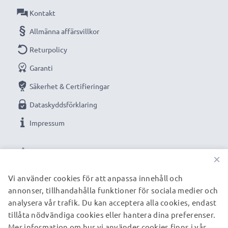
Kontakt
Allmänna affärsvillkor
Returpolicy
Garanti
Säkerhet & Certifieringar
Dataskyddsförklaring
Impressum
VÅRA BETALNINGSALTERNATIV
×
Vi använder cookies för att anpassa innehåll och
annonser, tillhandahålla funktioner för sociala medier och
VÅRA FRAKTPARTNERS
analysera vår trafik. Du kan acceptera alla cookies, endast
tillåta nödvändiga cookies eller hantera dina preferenser.
Mer information om hur vi använder cookies finns i vår
© subtel.se 2026