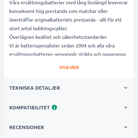
Våra ersättningsbatterier med lång livslängd levererar
konsekvent hög prestanda som matchar eller
överträffar originalbatteriets prestanda - allt för ett
stort antal laddningscykler.
Överlägsen kvalitet och säkerhetsstandarder
Vi är batterispecialister sedan 2004 och alla våra
ersättningsbatterier genomgår strikta och noggranna
tester under hela produktionsprocessen för att helt
VISA MER
och hållet uppfylla de högsta EUstandarderna och mer
därtill. Det är därför de levereras med 3 års garanti.
TEKNISKA DETALJER
Det hållbara valet
Byt ut batteriet, inte din enhet. Det är det smartare,
billigare och miljövänligare valet som sparar dig
KOMPATIBILITET
pengar samtidigt som du minskar ditt miljöavtryck
genom återvinning.
RECENSIONER