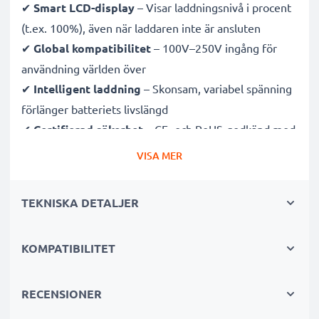
✔
Smart LCD-display
– Visar laddningsnivå i procent
(t.ex. 100%), även när laddaren inte är ansluten
✔
Global kompatibilitet
– 100V–250V ingång för
användning världen över
✔
Intelligent laddning
– Skonsam, variabel spänning
förlänger batteriets livslängd
✔
Certifierad säkerhet
– CE- och RoHS-godkänd med
skydd mot överladdning, överhettning och
VISA MER
kortslutning
TEKNISKA DETALJER
Kompakt & resevänlig
✔
Kompakt & lätt
– Perfekt storlek för kameraväskan
KOMPATIBILITET
✔
Hållbara material
– Flexibel, brytsäker
laddningskabel och strömadapter
RECENSIONER
Snabba laddningstider