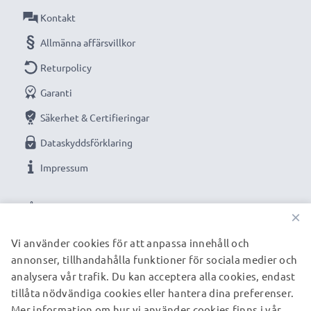
Kontakt
Allmänna affärsvillkor
Returpolicy
Garanti
Säkerhet & Certifieringar
Dataskyddsförklaring
Impressum
VÅRA BETALNINGSALTERNATIV
×
Vi använder cookies för att anpassa innehåll och
annonser, tillhandahålla funktioner för sociala medier och
VÅRA FRAKTPARTNERS
analysera vår trafik. Du kan acceptera alla cookies, endast
tillåta nödvändiga cookies eller hantera dina preferenser.
Mer information om hur vi använder cookies finns i vår
© subtel.se 2026