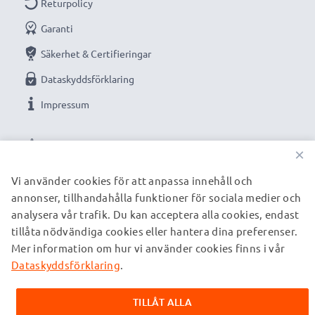
Returpolicy
Garanti
Säkerhet & Certifieringar
Dataskyddsförklaring
Impressum
VÅRA BETALNINGSALTERNATIV
×
Vi använder cookies för att anpassa innehåll och
annonser, tillhandahålla funktioner för sociala medier och
VÅRA FRAKTPARTNERS
analysera vår trafik. Du kan acceptera alla cookies, endast
tillåta nödvändiga cookies eller hantera dina preferenser.
Mer information om hur vi använder cookies finns i vår
© subtel.se 2026
Alla priser är inklusive moms och exklusive fraktkostnader.
Dataskyddsförklaring
.
Observera att alla varumärken som nämns är registrerade
varumärken tillhörande deras ägare och anges på våra
TILLÅT ALLA
webbsidor enbart för att ge information om våra produkter.