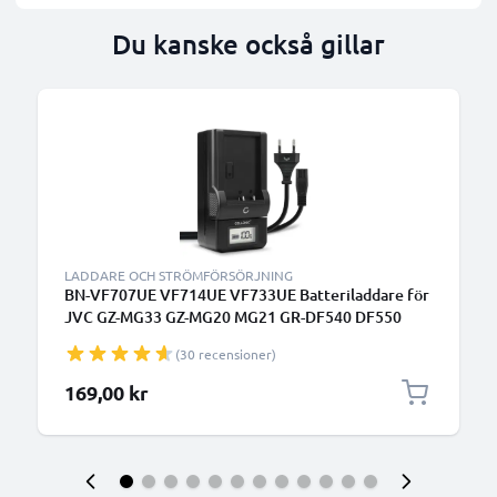
Du kanske också gillar
LADDARE OCH STRÖMFÖRSÖRJNING
BN-VF707UE VF714UE VF733UE Batteriladdare för
JVC GZ-MG33 GZ-MG20 MG21 GR-DF540 DF550
DF565 DF570 GR-X5 Kamerabatterier från
(30 recensioner)
CELLONIC
169,00 kr