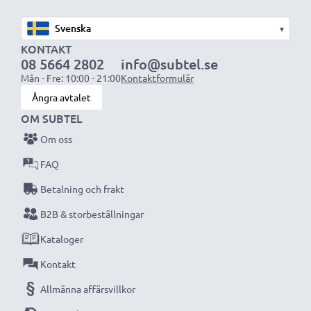
Varje CELLONIC batteri genomgår noggranna
▾
tester för bästa prestanda och hållbarhet. Beställ
KONTAKT
08 5664 2802
info@subtel.se
nu – snabb leverans & 3 års garanti!
Mån - Fre: 10:00 - 21:00
Kontaktformulär
Ångra avtalet
OM SUBTEL
Om oss
FAQ
Betalning och frakt
B2B & storbeställningar
Kataloger
Kontakt
Allmänna affärsvillkor