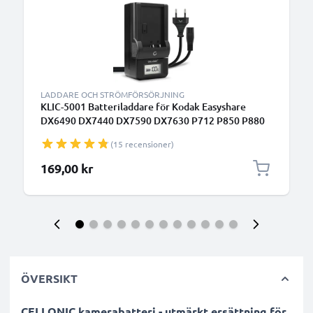
LADDARE OCH STRÖMFÖRSÖRJNING
KLIC-5001 Batteriladdare för Kodak Easyshare
DX6490 DX7440 DX7590 DX7630 P712 P850 P880
Kamerabatterier från CELLONIC
(15 recensioner)
169,00 kr
ÖVERSIKT
CELLONIC kamerabatteri - utmärkt ersättning för