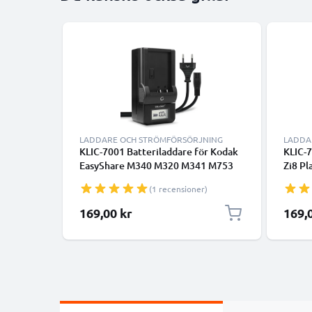
LADDARE OCH STRÖMFÖRSÖRJNING
LADDA
KLIC-7001 Batteriladdare för Kodak
KLIC-7
EasyShare M340 M320 M341 M753
Zi8 Pl
M853 M863 EasyShare V570 V550
V1233
(1 recensioner)
V610 V705 Kamerabatterier från
PlayTo
CELLONIC
CELLO
169,00 kr
169,