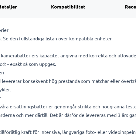
detaljer
Kompatibilitet
Rece
rier
. Se den fullständiga listan över kompatibla enheter.
ra kamerabatteriers kapacitet angivna med korrekta och utlovad
ott - exakt så som uppges.
ri
d levererar konsekvent hög prestanda som matchar eller överträ
ykler.
r
a våra ersättningsbatterier genomgår strikta och noggranna test
rderna och mer därtill. Det är därför de levereras med 3 års gar
lförlitlig kraft för intensiva, långvariga foto- eller videoinspe