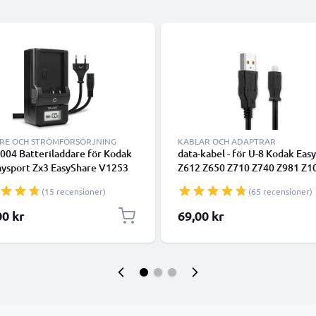
RE OCH STRÖMFÖRSÖRJNING
KABLAR OCH ADAPTRAR
004 Batteriladdare för Kodak
data-kabel - för U-8 Kodak Eas
aysport Zx3 EasyShare V1253
Z612 Z650 Z710 Z740 Z981 Z10
 EasyShare M1093 IS
Z8612 IS ZD710 ZX1 C713 C81
(15 recensioner)
(65 recensioner)
uch Zi10 Kamerabatterier från
V10003 P880 P850 M753 M86
NIC
kamera - 1.5m PVC Datakabel 
00 kr
69,00 kr