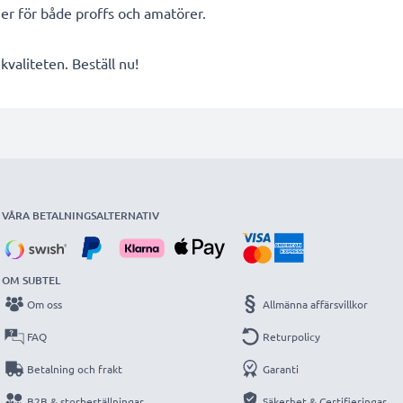
ier för både proffs och amatörer.
valiteten. Beställ nu!
VÅRA BETALNINGSALTERNATIV
OM SUBTEL
Om oss
Allmänna affärsvillkor
FAQ
Returpolicy
Betalning och frakt
Garanti
B2B & storbeställningar
Säkerhet & Certifieringar