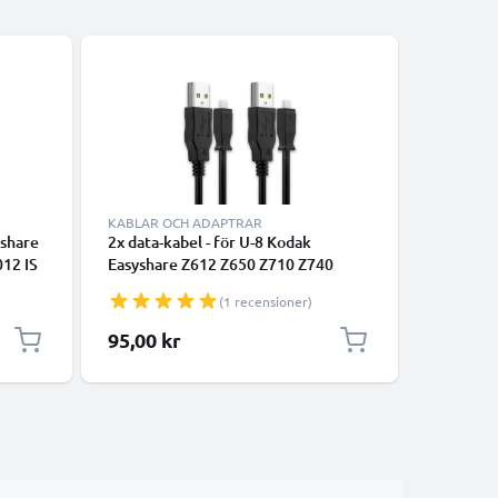
KABLAR OCH ADAPTRAR
KABLAR 
yshare
2x data-kabel - för U-8 Kodak
USB-kabel
12 IS
Easyshare Z612 Z650 Z710 Z740
1,0m 3A 
3
Z981 Z1012 IS Z8612 IS ZD710 ZX1
svart - U
(1 recensioner)
3
C713 C813 V10003 P880 P850 M753
svart
M863 kamera - 1.5m PVC Datakabel
95,00 kr
75,00 k
svart