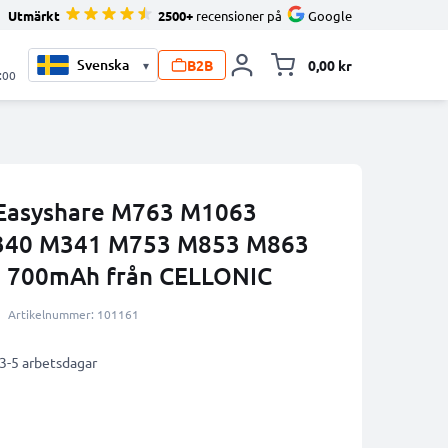
Utmärkt
2500+
recensioner på
Google
B2B
0,00 kr
▾
Toggle minicart, V
:00
k Easyshare M763 M1063
340 M341 M753 M853 M863
1 700mAh från CELLONIC
Artikelnummer: 101161
 3-5 arbetsdagar