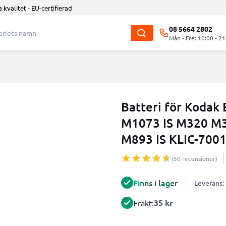
 kvalitet - EU-certifierad
08 5664 2802
Mån - Fre: 10:00 - 21
Batteri för Koda
M1073 IS M320 M
M893 IS KLIC-700
(50 recensioner)
Finns i lager
Leverans:
35 kr
Frakt: