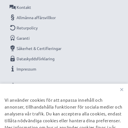
Kontakt
Allmänna affärsvillkor
Returpolicy
Garanti
Säkerhet & Certifieringar
Dataskyddsförklaring
Impressum
VÅRA BETALNINGSALTERNATIV
×
Vi använder cookies för att anpassa innehåll och
annonser, tillhandahålla funktioner för sociala medier och
VÅRA FRAKTPARTNERS
analysera vår trafik. Du kan acceptera alla cookies, endast
tillåta nödvändiga cookies eller hantera dina preferenser.
Mer information om hur vi använder cookies finns i vår
© subtel.se 2026