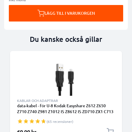
LÄGG TILL I VARUKORGEN
Du kanske också gillar
KABLAR OCH ADAPTRAR
data-kabel - för U-8 Kodak Easyshare Z612 Z650
Z710 Z740 Z981 Z1012 IS Z8612 IS ZD710 ZX1 C713
C813 V10003 P880 P850 M753 M863 kamera - 1.5m
(65 recensioner)
PVC Datakabel svart
69,00 kr