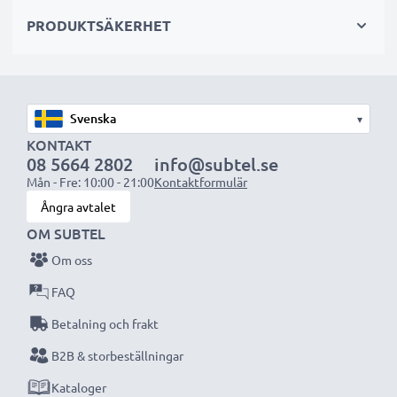
PRODUKTSÄKERHET
OBS:
Ladda batterierna helt innan första användning
för bästa resultat och livslängd.
Varje CELLONIC batteri genomgår noggranna
▾
tester för bästa prestanda och hållbarhet. Beställ
KONTAKT
08 5664 2802
info@subtel.se
nu – snabb leverans & 3 års garanti!
Mån - Fre: 10:00 - 21:00
Kontaktformulär
Ångra avtalet
OM SUBTEL
Om oss
FAQ
Betalning och frakt
B2B & storbeställningar
Kataloger