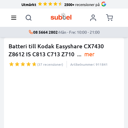
Utmärkt
2500+
recensioner på
08 5664 2802
·
Mån - Fre: 10:00 - 21:00
Batteri till Kodak Easyshare CX7430
Z8612 IS C813 C713 Z710
...
mer
(37 recensioner)
Artikelnummer: 911841