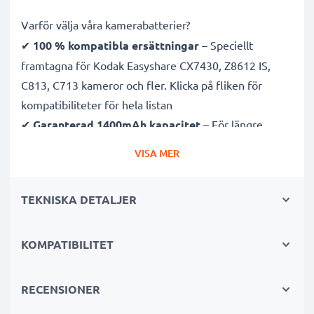
Varför välja våra kamerabatterier?
✔
100 % kompatibla ersättningar
– Speciellt
framtagna för Kodak Easyshare CX7430, Z8612 IS,
C813, C713 kameror och fler. Klicka på fliken för
kompatibiliteter för hela listan
✔
Garanterad 1400mAh kapacitet
– För längre
fotosessioner med färre laddningsavbrott
VISA MER
✔
Avancerad litium Ion teknik
– Stabil effekt, lång
livslängd och effektiv prestanda
TEKNISKA DETALJER
✔
Hög kvalitet & säkerhet
– Noggrant testade för
att uppfylla högsta krav
✔
KOMPATIBILITET
Enkel installation & perfekt passform
– Fungerar
även med original laddare
RECENSIONER