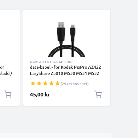
KABLAR OCH ADAPTRAR
KABLAR 
för
data-kabel - för Kodak PixPro AZ422
data-kabe
sladd /
EasyShare Z5010 M530 M531 M532
smartpho
M550 M575 M580 C142 C143 C183
högtalare
(29 recensioner)
C195 C1530 Max Z990 PlaySport ZX5
1m 1A öv
ZX3 iM5 kamera - 1m 1A PVC
Datakabe
45,00 kr
35,00 k
Datakabel svart