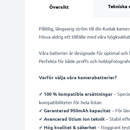
Tekniska 
Översikt
Pålitlig, långvarig ström till din Kodak ka
Missa aldrig ett tillfälle med våra högkval
Våra batterier är designade för optimal och
Perfekta för både proffs och hobbyfotografe
Varför välja våra kamerabatterier?
✔
100 % kompatibla ersättningar
– Specie
kompatibiliteter för hela listan
✔
Garanterad 950mAh kapacitet
– För län
✔
Avancerad litium Ion teknik
– Stabil eff
✔
Hög kvalitet & säkerhet
– Noggrant testa