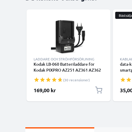
Bästsälj
LADDARE OCH STRÖMFÖRSÖRJNING
KABLA
Kodak LB-060 Batteriladdare för
data-k
Kodak PIXPRO AZ251 AZ361 AZ362
smartp
AZ421 AZ422 AZ501 AZ521 AZ522
GPS, k
(30 recensioner)
AZ525 AZ526 AZ527 AZ528
hörlur
Kamerabatterier från CELLONIC
PVC D
169,00 kr
35,0