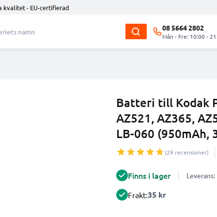
 kvalitet - EU-certifierad
08 5664 2802
Mån - Fre: 10:00 - 21
Batteri till Koda
AZ521, AZ365, AZ5
LB-060 (950mAh, 3
(29 recensioner)
Finns i lager
Leverans:
35 kr
Frakt: