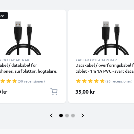
are
R OCH ADAPTRAR
KABLAR OCH ADAPTRAR
abel / datakabel för
Datakabel / överföringskabel 
hones, surfplattor, högtalare,
tablet - 1m 1A PVC - svart data
amrar, smartwatch eller
laddsladd för surfplatta
(50 recensioner)
(26 recensioner)
ar - 1m 1A överföringssladd
atakabel svart
0 kr
35,00 kr