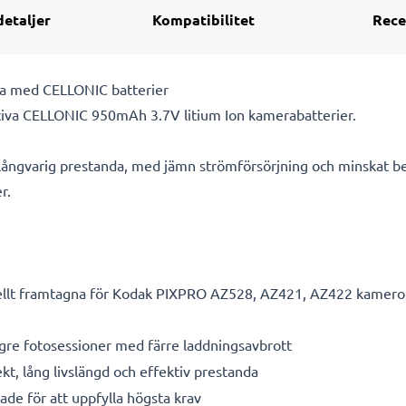
detaljer
Kompatibilitet
Rece
mera med CELLONIC batterier
itativa CELLONIC 950mAh 3.7V litium Ion kamerabatterier.
 långvarig prestanda, med jämn strömförsörjning och minskat be
r.
llt framtagna för Kodak PIXPRO AZ528, AZ421, AZ422 kameror oc
gre fotosessioner med färre laddningsavbrott
ekt, lång livslängd och effektiv prestanda
de för att uppfylla högsta krav