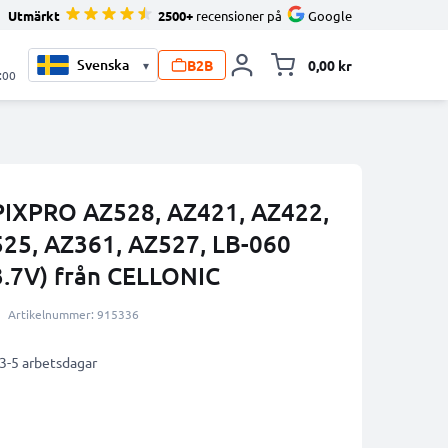
Utmärkt
2500+
recensioner på
Google
B2B
0,00 kr
▾
Toggle minicart, V
:00
k PIXPRO AZ528, AZ421, AZ422,
25, AZ361, AZ527, LB-060
.7V) från CELLONIC
Artikelnummer: 915336
 3-5 arbetsdagar