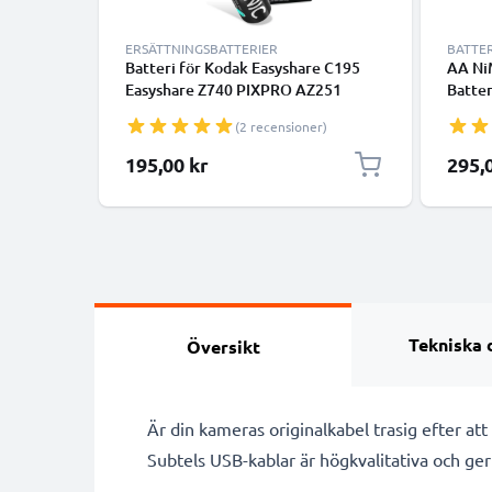
ERSÄTTNINGSBATTERIER
BATTE
Batteri för Kodak Easyshare C195
AA Ni
Easyshare Z740 PIXPRO AZ251
Batter
Easyshare Z981, 2x 2600mAh AA
Easys
(2 recensioner)
Kamera-ersättningsbatteri med lång
Easys
batteritid
Kamera
195,00 kr
295,
batter
Tekniska 
Översikt
Är din kameras originalkabel trasig efter at
Subtels USB-kablar är högkvalitativa och ger 