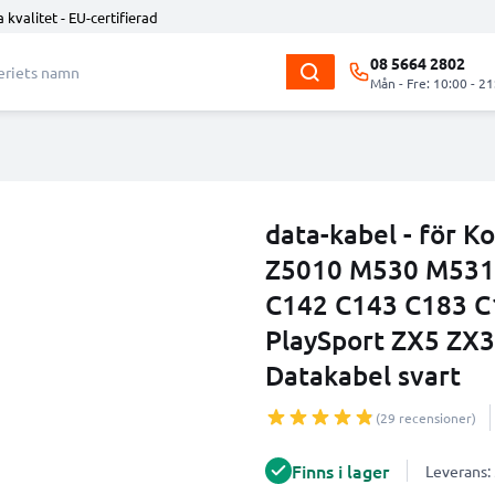
 kvalitet - EU-certifierad
08 5664 2802
Mån - Fre: 10:00 - 21
data-kabel - för 
Z5010 M530 M531
C142 C143 C183 C
PlaySport ZX5 ZX3
Datakabel svart
(29 recensioner)
Finns i lager
Leverans: