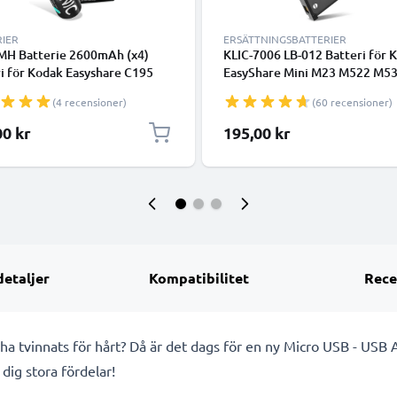
RIER
ERSÄTTNINGSBATTERIER
MH Batterie 2600mAh (x4)
KLIC-7006 LB-012 Batteri för 
i för Kodak Easyshare C195
EasyShare Mini M23 M522 M5
hare Z740 PIXPRO AZ251
M531 M532 M550 M552 M575
(4 recensioner)
(60 recensioner)
hare Z981, 4x 2600mAh AA
M580 M583 M873 M883, 700
-ersättningsbatteri med lång
Kamera-ersättningsbatteri me
00 kr
195,00 kr
itid
batteritid
detaljer
Kompatibilitet
Rece
t ha tvinnats för hårt? Då är det dags för en ny Micro USB - USB
dig stora fördelar!