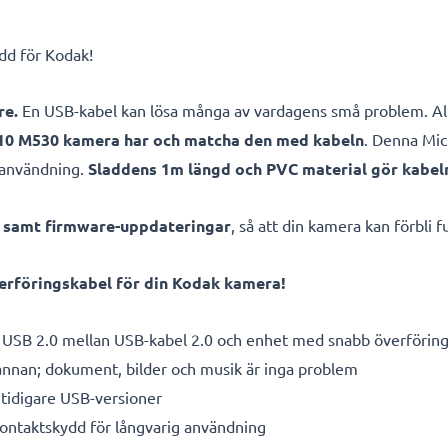
add för Kodak!
re.
En USB-kabel kan lösa många av vardagens små problem. All
010 M530 kamera har och matcha den med kabeln
. Denna Mic
g användning.
Sladdens 1m längd och PVC material gör kabeln
e samt firmware-uppdateringar
, så att din kamera kan förbli
rföringskabel för din Kodak kamera!
 USB 2.0 mellan USB-kabel 2.0 och enhet med snabb överförin
 annan; dokument, bilder och musik är inga problem
tidigare USB-versioner
kontaktskydd för långvarig användning