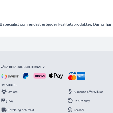
l specialist som endast erbjuder kvalitetsprodukter. Därför har
VÅRA BETALNINGSALTERNATIV
OM SUBTEL
Om oss
Allmänna affärsvillkor
FAQ
Returpolicy
Betalning och frakt
Garanti