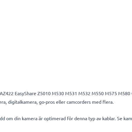
 AZ422 EasyShare Z5010 M530 M531 M532 M550 M575 M580 
, digitalkamera, go-pros eller camcorders med flera.
d om din kamera är optimerad för denna typ av kablar. Se kam