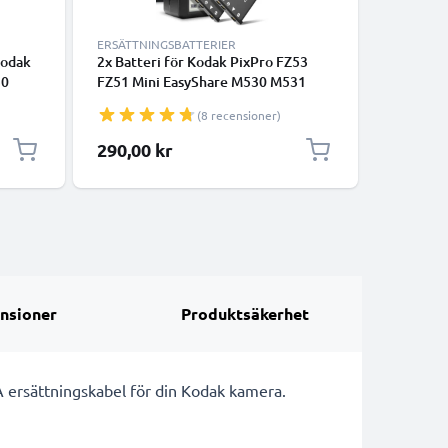
ERSÄTTNINGSBATTERIER
LADDARE
Kodak
2x Batteri för Kodak PixPro FZ53
KLIC-700
30
FZ51 Mini EasyShare M530 M531
Kodak Ea
 M577
M532 M550 M552 M575 M580 M583
M531 M5
(8 recensioner)
mAh
M873 kamera med hög 700mAh
M583 M8
d lång
kapacitet + laddare för
FZ51 Kam
290,00 kr
169,00
uppladdningsbara kamerabatterier
CELLONI
nsioner
Produktsäkerhet
 A ersättningskabel för din Kodak kamera.