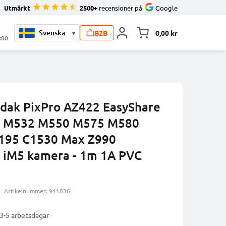
Utmärkt
2500+
recensioner på
Google
B2B
0,00 kr
▾
Toggle minicart, V
:00
Kodak PixPro AZ422 EasyShare
 M532 M550 M575 M580
195 C1530 Max Z990
 iM5 kamera - 1m 1A PVC
Artikelnummer: 911836
 3-5 arbetsdagar