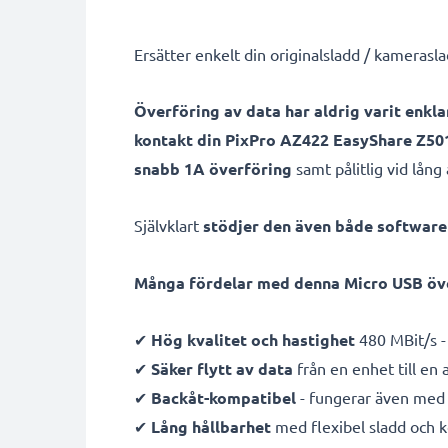
Ersätter enkelt din originalsladd / kamerasl
Överföring av data har aldrig varit enkla
kontakt din PixPro AZ422 EasyShare Z5
snabb 1A överföring
samt pålitlig vid lån
Självklart
stödjer den även både softwar
Många fördelar med denna Micro USB öve
✔
Hög kvalitet och hastighet
480 MBit/s -
✔
Säker flytt av data
från en enhet till en
✔
Backåt-kompatibel
- fungerar även med 
✔
Lång hållbarhet
med flexibel sladd och 