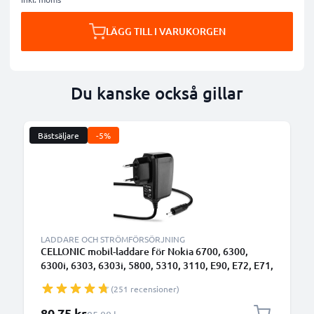
LÄGG TILL I VARUKORGEN
Du kanske också gillar
Bästsäljare
-5%
LADDARE OCH STRÖMFÖRSÖRJNING
CELLONIC mobil-laddare för Nokia 6700, 6300,
6300i, 6303, 6303i, 5800, 5310, 3110, E90, E72, E71,
N73, N70, N8 med 2.5W 0.5A / 500mA
(251 recensioner)
snabbladdning - strömadapter för mobiltelefon med
1.10m lång kabel
Specialpris
80,75 kr