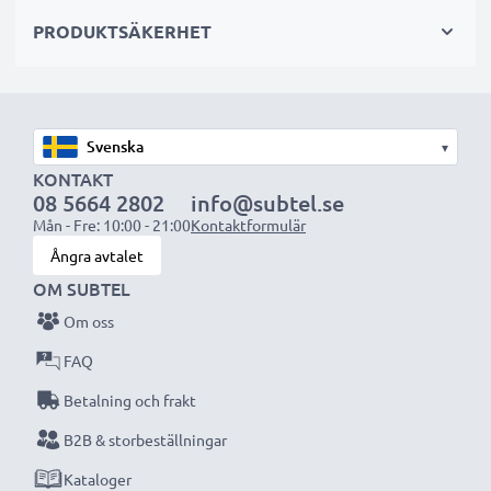
PRODUKTSÄKERHET
OBS:
Ladda batterierna helt innan första användning
för bästa resultat och livslängd.
Varje CELLONIC batteri genomgår noggranna
▾
tester för bästa prestanda och hållbarhet. Beställ
KONTAKT
08 5664 2802
info@subtel.se
nu – snabb leverans & 3 års garanti!
Mån - Fre: 10:00 - 21:00
Kontaktformulär
Ångra avtalet
OM SUBTEL
Om oss
FAQ
Betalning och frakt
B2B & storbeställningar
Kataloger