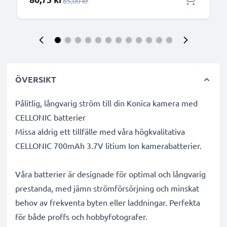
Ordinarie pris
85,00 kr
ÖVERSIKT
Pålitlig, långvarig ström till din Konica kamera med
CELLONIC batterier
Missa aldrig ett tillfälle med våra högkvalitativa
CELLONIC 700mAh 3.7V litium Ion kamerabatterier.
Våra batterier är designade för optimal och långvarig
prestanda, med jämn strömförsörjning och minskat
behov av frekventa byten eller laddningar. Perfekta
för både proffs och hobbyfotografer.