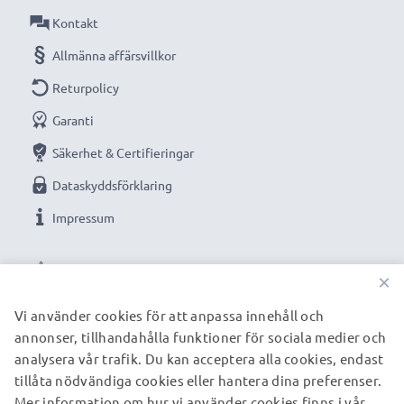
Kontakt
Allmänna affärsvillkor
Returpolicy
Garanti
Säkerhet & Certifieringar
Dataskyddsförklaring
Impressum
VÅRA BETALNINGSALTERNATIV
×
Vi använder cookies för att anpassa innehåll och
annonser, tillhandahålla funktioner för sociala medier och
VÅRA FRAKTPARTNERS
analysera vår trafik. Du kan acceptera alla cookies, endast
tillåta nödvändiga cookies eller hantera dina preferenser.
Mer information om hur vi använder cookies finns i vår
© subtel.se 2026