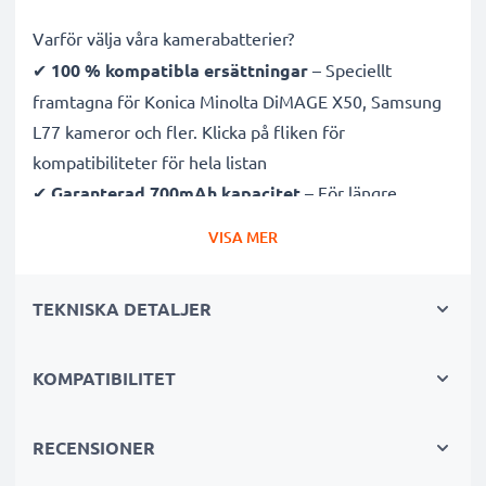
Varför välja våra kamerabatterier?
✔
100 % kompatibla ersättningar
– Speciellt
framtagna för Konica Minolta DiMAGE X50, Samsung
L77 kameror och fler. Klicka på fliken för
kompatibiliteter för hela listan
✔
Garanterad 700mAh kapacitet
– För längre
fotosessioner med färre laddningsavbrott
VISA MER
✔
Avancerad litium Ion teknik
– Stabil effekt, lång
livslängd och effektiv prestanda
TEKNISKA DETALJER
✔
Hög kvalitet & säkerhet
– Noggrant testade för
att uppfylla högsta krav
✔
KOMPATIBILITET
Enkel installation & perfekt passform
– Fungerar
även med original laddare
RECENSIONER