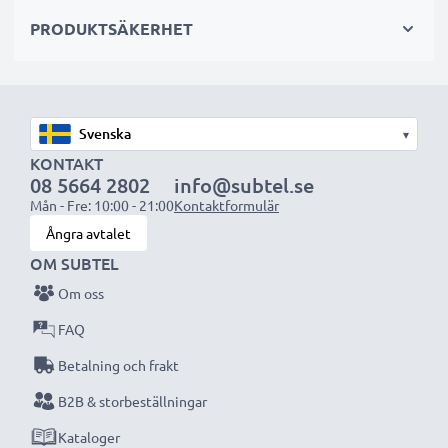
sekundär-, backup-, reserv- eller extrabatterier för
PRODUKTSÄKERHET
både proffs och amatörer.
Välj CELLONIC och kompromissa aldrig med
kvaliteten. Beställ nu!
▾
KONTAKT
08 5664 2802
info@subtel.se
Mån - Fre: 10:00 - 21:00
Kontaktformulär
Ångra avtalet
OM SUBTEL
Om oss
FAQ
Betalning och frakt
B2B & storbeställningar
Kataloger