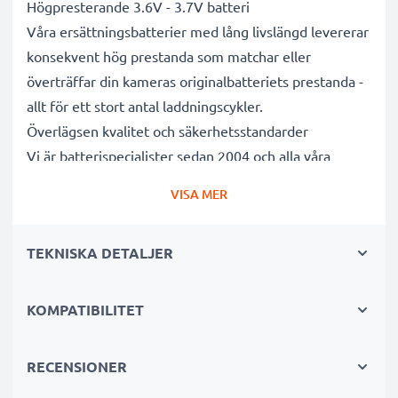
Högpresterande 3.6V - 3.7V batteri
Våra ersättningsbatterier med lång livslängd levererar
konsekvent hög prestanda som matchar eller
överträffar din kameras originalbatteriets prestanda -
allt för ett stort antal laddningscykler.
Överlägsen kvalitet och säkerhetsstandarder
Vi är batterispecialister sedan 2004 och alla våra
ersättningsbatterier genomgår strikta och noggranna
VISA MER
tester under hela produktionsprocessen för att helt
och hållet uppfylla de högsta EU- standarderna och
TEKNISKA DETALJER
mer därtill. Det är därför de levereras med 3 års
garanti.
Oumbärliga i alla fotografers kameraväskor
KOMPATIBILITET
Dessa ersättningsbatterier för kameror ger tillförlitlig
kraft för intensiva, långvariga foto- eller
RECENSIONER
videoinspelningar och är perfekta som primär-,