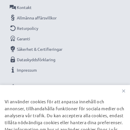
Kontakt
Allmänna affärsvillkor
Returpolicy
Garanti
Säkerhet & Certifieringar
Dataskyddsförklaring
Impressum
VÅRA BETALNINGSALTERNATIV
×
Vi använder cookies för att anpassa innehåll och
annonser, tillhandahålla funktioner för sociala medier och
VÅRA FRAKTPARTNERS
analysera vår trafik. Du kan acceptera alla cookies, endast
tillåta nödvändiga cookies eller hantera dina preferenser.
Mer information om hur vi använder cookies finns i vår
© subtel.se 2026