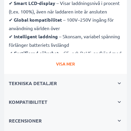
✔
Smart LCD-display
– Visar laddningsnivå i procent
(t.ex. 100%), även när laddaren inte är ansluten
✔
Global kompatibilitet
– 100V–250V ingång för
användning världen över
✔
Intelligent laddning
– Skonsam, variabel spänning
förlänger batteriets livslängd
✔
Certifierad säkerhet
– CE- och RoHS-godkänd med
skydd mot överladdning, överhettning och
VISA MER
kortslutning
TEKNISKA DETALJER
Kompakt & resevänlig
✔
Kompakt & lätt
– Perfekt storlek för kameraväskan
KOMPATIBILITET
✔
Hållbara material
– Flexibel, brytsäker
laddningskabel och strömadapter
RECENSIONER
Snabba laddningstider