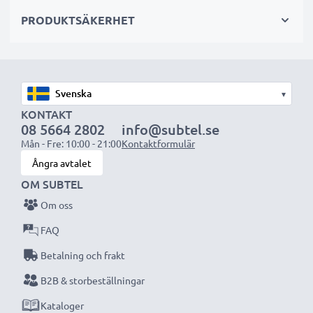
sekundär-, backup-, reserv- eller extrabatterier för
PRODUKTSÄKERHET
både proffs och amatörer.
Välj CELLONIC och kompromissa aldrig med
kvaliteten. Beställ nu!
▾
KONTAKT
08 5664 2802
info@subtel.se
Mån - Fre: 10:00 - 21:00
Kontaktformulär
Ångra avtalet
OM SUBTEL
Om oss
FAQ
Betalning och frakt
B2B & storbeställningar
Kataloger