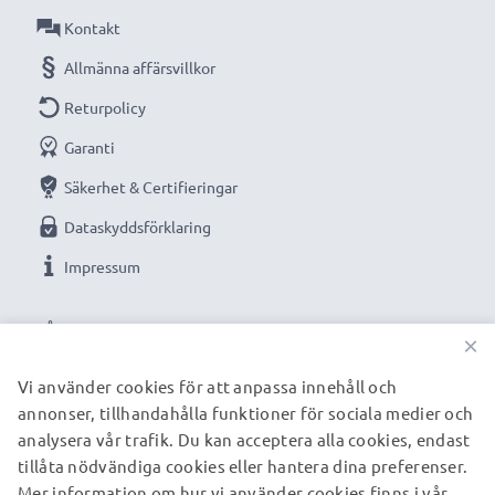
Kontakt
Allmänna affärsvillkor
Returpolicy
Garanti
Säkerhet & Certifieringar
Dataskyddsförklaring
Impressum
VÅRA BETALNINGSALTERNATIV
×
Vi använder cookies för att anpassa innehåll och
annonser, tillhandahålla funktioner för sociala medier och
VÅRA FRAKTPARTNERS
analysera vår trafik. Du kan acceptera alla cookies, endast
tillåta nödvändiga cookies eller hantera dina preferenser.
Mer information om hur vi använder cookies finns i vår
© subtel.se 2026