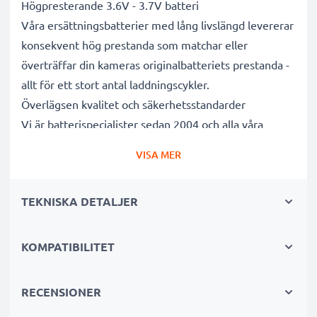
Högpresterande 3.6V - 3.7V batteri
Våra ersättningsbatterier med lång livslängd levererar
konsekvent hög prestanda som matchar eller
överträffar din kameras originalbatteriets prestanda -
allt för ett stort antal laddningscykler.
Överlägsen kvalitet och säkerhetsstandarder
Vi är batterispecialister sedan 2004 och alla våra
ersättningsbatterier genomgår strikta och noggranna
VISA MER
tester under hela produktionsprocessen för att helt
och hållet uppfylla de högsta EU- standarderna och
TEKNISKA DETALJER
mer därtill. Det är därför de levereras med 3 års
garanti.
Oumbärliga i alla fotografers kameraväskor
KOMPATIBILITET
Dessa ersättningsbatterier för kameror ger tillförlitlig
kraft för intensiva, långvariga foto- eller
RECENSIONER
videoinspelningar och är perfekta som primär-,