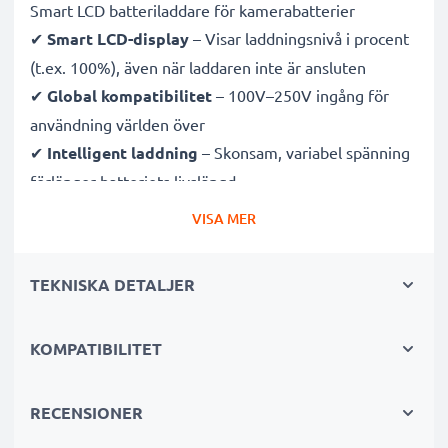
Smart LCD batteriladdare för kamerabatterier
✔
Smart LCD-display
– Visar laddningsnivå i procent
(t.ex. 100%), även när laddaren inte är ansluten
✔
Global kompatibilitet
– 100V–250V ingång för
användning världen över
✔
Intelligent laddning
– Skonsam, variabel spänning
förlänger batteriets livslängd
✔
Certifierad säkerhet
– CE- och RoHS-godkänd med
VISA MER
skydd mot överladdning, överhettning och
kortslutning
TEKNISKA DETALJER
Kompakt & resevänlig
KOMPATIBILITET
✔
Kompakt & lätt
– Perfekt storlek för kameraväskan
✔
Hållbara material
– Flexibel, brytsäker
laddningskabel och strömadapter
RECENSIONER