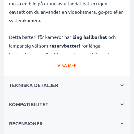
missa en bild på grund av urladdat batteri igen,
oavsett om du använder en videokamera, go-pro eller
systemkamera.
Detta batteri för kameror har
lång hållbarhet
och
lämpar sig väl som
reservbatteri
för långa
fotograferingar eller filminspelningar. Batteriet är
uppladdningsbart
och utvecklat specifikt för
VISA MER
digitalkameror och systemkameror
för att ge dessa
rejält med kraft.
TEKNISKA DETALJER
Många fördelar med detta kamerabatteri för din
KOMPATIBILITET
kamera!
✔ Hög kapacitet för lång användning:
3.7V,
RECENSIONER
700mAh