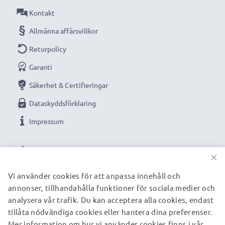
Kontakt
Ersättningsbatteri från CELLONIC är en prisvärd och
trygg strömkälla.
Allmänna affärsvillkor
Returpolicy
Garanti
★
3 års garanti
★
Vi grundades år 2004 och är en internationell
Säkerhet & Certifieringar
specialist som endast erbjuder kvalitetsprodukter.
Dataskyddsförklaring
Därför har vi en garanti på 36 månader!
Impressum
VÅRA BETALNINGSALTERNATIV
×
Vi använder cookies för att anpassa innehåll och
annonser, tillhandahålla funktioner för sociala medier och
VÅRA FRAKTPARTNERS
analysera vår trafik. Du kan acceptera alla cookies, endast
tillåta nödvändiga cookies eller hantera dina preferenser.
Mer information om hur vi använder cookies finns i vår
© subtel.se 2026