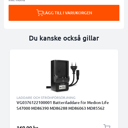
LÄGG TILL I VARUKORGEN
Du kanske också gillar
LADDARE OCH STRÖMFÖRSÖRJNING
VG0376122100001 Batteriladdare för Medion Life
S47000 MD86390 MD86288 MD86063 MD85562
Kamerabatterier från CELLONIC
169,00 kr