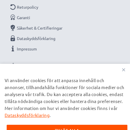
Returpolicy
Garanti
Säkerhet & Certifieringar
Dataskyddsförklaring
Impressum
VÅRA BETALNINGSALTERNATIV
×
Vi använder cookies för att anpassa innehåll och
annonser, tillhandahålla funktioner för sociala medier och
VÅRA FRAKTPARTNERS
analysera vår trafik. Du kan acceptera alla cookies, endast
tillåta nödvändiga cookies eller hantera dina preferenser.
Mer information om hur vi använder cookies finns i vår
© subtel.se 2026
Alla priser är inklusive moms och exklusive fraktkostnader.
Dataskyddsförklaring
.
Observera att alla varumärken som nämns är registrerade
varumärken tillhörande deras ägare och anges på våra