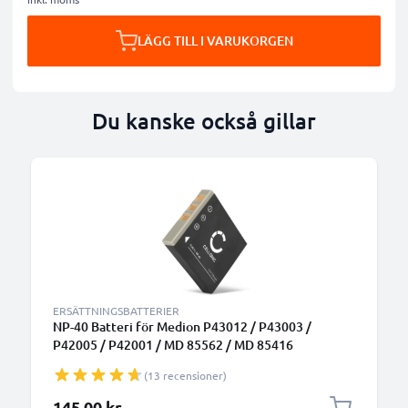
LÄGG TILL I VARUKORGEN
Du kanske också gillar
ERSÄTTNINGSBATTERIER
NP-40 Batteri för Medion P43012 / P43003 /
P42005 / P42001 / MD 85562 / MD 85416
digitalkamera, 700mAh Kamera-ersättningsbatteri
(13 recensioner)
med lång batteritid
145,00 kr