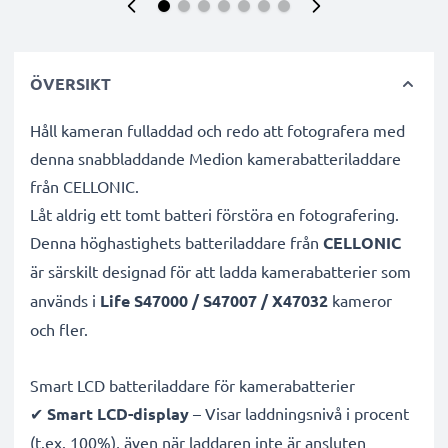
ÖVERSIKT
Håll kameran fulladdad och redo att fotografera med
denna snabbladdande Medion kamerabatteriladdare
från CELLONIC.
Låt aldrig ett tomt batteri förstöra en fotografering.
Denna höghastighets
batteriladdare från
CELLONIC
är särskilt designad för att ladda
kamerabatterier som
används i
Life S47000 / S47007 / X47032
kameror
och fler.
Smart LCD batteriladdare för kamerabatterier
✔
Smart LCD-display
– Visar laddningsnivå i procent
(t.ex. 100%), även när laddaren inte är ansluten