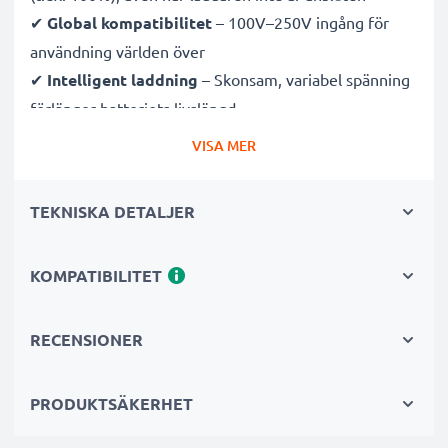
✔
Global kompatibilitet
– 100V–250V ingång för
användning världen över
✔
Intelligent laddning
– Skonsam, variabel spänning
förlänger batteriets livslängd
✔
Certifierad säkerhet
– CE- och RoHS-godkänd med
VISA MER
skydd mot överladdning, överhettning och
kortslutning
TEKNISKA DETALJER
Kompakt & resevänlig
KOMPATIBILITET
✔
Kompakt & lätt
– Perfekt storlek för kameraväskan
✔
Hållbara material
– Flexibel, brytsäker
laddningskabel och strömadapter
RECENSIONER
Snabba laddningstider
PRODUKTSÄKERHET
1x 1000mAh batteri:
ca. 2 timmar