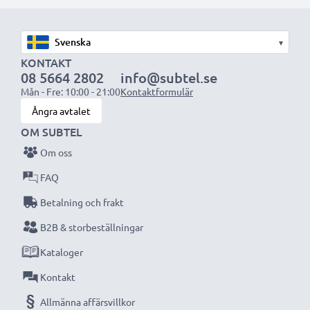
1x 2000mAh batteri:
ca. 4 timmar
1x 3000mAh batteri:
ca. 6 timmar
▾
OBS:
För bästa prestanda och livslängd, ladda
KONTAKT
08 5664 2802
info@subtel.se
batterierna fullt innan första användning.
Mån - Fre: 10:00 - 21:00
Kontaktformulär
Ångra avtalet
Missa aldrig ett ögonblick med denna smarta,
OM SUBTEL
kompakta LCD-batteriladdare från CELLONIC.
Om oss
Beställ nu med snabb leverans och 3 års garanti!
FAQ
Betalning och frakt
B2B & storbeställningar
Kataloger
Kontakt
Allmänna affärsvillkor